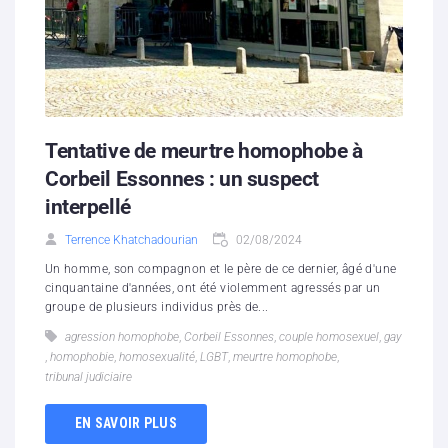
Tentative de meurtre homophobe à
Corbeil Essonnes : un suspect
interpellé
Terrence Khatchadourian
02/08/2024
Un homme, son compagnon et le père de ce dernier, âgé d'une
cinquantaine d'années, ont été violemment agressés par un
groupe de plusieurs individus près de...
agression homophobe
,
Corbeil Essonnes
,
couple homosexuel
,
gay
,
homophobie
,
homosexualité
,
LGBT
,
meurtre homophobe
,
tribunal judiciaire
EN SAVOIR PLUS