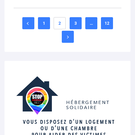
1
2
3
…
12