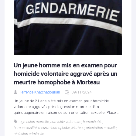
Un jeune homme mis en examen pour
homicide volontaire aggravé après un
meurtre homophobe à Morteau
Terrence Khatchadourian
09/11/2024
Un jeune de 21 ans a été mis en examen pour homicide
volontaire aggravé après l’agression mortelle d’un
quinquagénaire en raison de son orientation sexuelle. Placé...
agression mortelle
,
homicide volontaire
,
homophobie
,
homosexualité
,
meurtre homophobe
,
Morteau
,
orientation sexuelle
,
réclusion criminelle