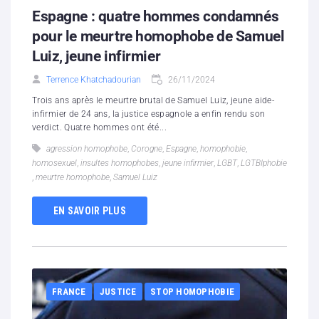
Espagne : quatre hommes condamnés
pour le meurtre homophobe de Samuel
Luiz, jeune infirmier
Terrence Khatchadourian
26/11/2024
Trois ans après le meurtre brutal de Samuel Luiz, jeune aide-
infirmier de 24 ans, la justice espagnole a enfin rendu son
verdict. Quatre hommes ont été...
agression homophobe
,
Corogne
,
Espagne
,
homophobie
,
homosexuel
,
insultes homophobes
,
jeune infirmier
,
LGBT
,
LGTBIphobie
,
meurtre homophobe
,
Samuel Luiz
EN SAVOIR PLUS
FRANCE
JUSTICE
STOP HOMOPHOBIE