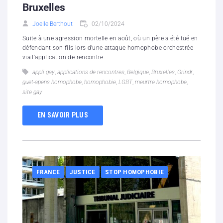
Bruxelles
Joelle Berthout
02/10/2024
Suite à une agression mortelle en août, où un père a été tué en
défendant son fils lors d'une attaque homophobe orchestrée
via l'application de rencontre...
appli gay
,
applications de rencontres
,
Belgique
,
Bruxelles
,
Grindr
,
guet-apens homophobe
,
homophobie
,
LGBT
,
meurtre homophobe
,
site gay
EN SAVOIR PLUS
FRANCE
JUSTICE
STOP HOMOPHOBIE