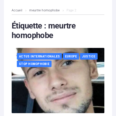
L’association
Accueil
meurtre homophobe
Page 2
Contenus litigieux
Étiquette :
meurtre
homophobe
Nous soutenir
Boutique
ACTUS INTERNATIONALES
EUROPE
JUSTICE
Partenaires
STOP HOMOPHOBIE
Contacts
Hébergement solidaire