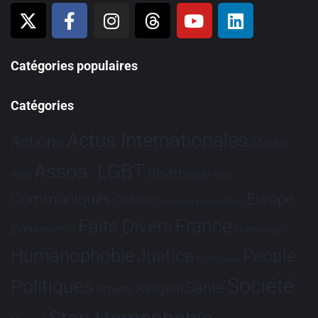
Catégories populaires
Catégories
Actus Internationales
Actions
Afrique
Assos. LGBT
Bioéthique
Asie
Brève
Communiqués
Europe
Culture
Dialogues France-Brésil
France
Faits Divers
Evénements
Hommage
Humanophobie
Justice
People
Partenariat
Société
Politiques
Santé
Religion
Projets