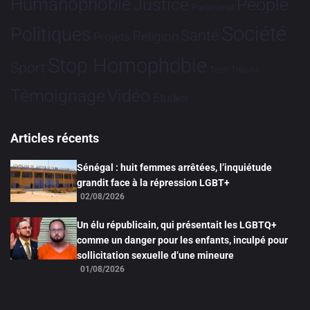
Humanophobie
Justice
People
Partenariat
Société
Politiques
Santé
Religion
Projets
Stop Homophobie
Sport
Tech
Tribune
Vidéo
Témoignage
Études
Articles récents
Sénégal : huit femmes arrêtées, l’inquiétude
grandit face à la répression LGBT+
02/08/2026
Un élu républicain, qui présentait les LGBTQ+
comme un danger pour les enfants, inculpé pour
sollicitation sexuelle d’une mineure
01/08/2026