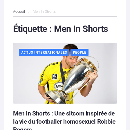
L’association
Accueil
Men In Shorts
Contenus litigieux
Étiquette :
Men In Shorts
Nous soutenir
ACTUS INTERNATIONALES
PEOPLE
Boutique
Partenaires
Contacts
Hébergement solidaire
Men In Shorts : Une sitcom inspirée de
la vie du footballer homosexuel Robbie
Rogers