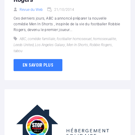
Revue du Web
21/10/2014
Ces derniers jours, ABC a annoncé préparer la nouvelle
comédie Men In Shorts , inspirée de la vie du footballer Robbie
Rogers, devenu le premier joueur...
ABC
,
comédie familiale
,
footballer homosexuel
,
homosexualite
,
Leeds United
,
Los Angeles Galaxy
,
Men In Shorts
,
Robbie Rogers
,
tabou
EN SAVOIR PLUS