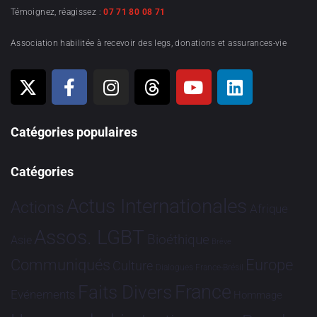
Témoignez, réagissez :
07 71 80 08 71
Association habilitée à recevoir des legs, donations et assurances-vie
Catégories populaires
Catégories
Actus Internationales
Actions
Afrique
Assos. LGBT
Bioéthique
Asie
Brève
Communiqués
Europe
Culture
Dialogues France-Brésil
France
Faits Divers
Evénements
Hommage