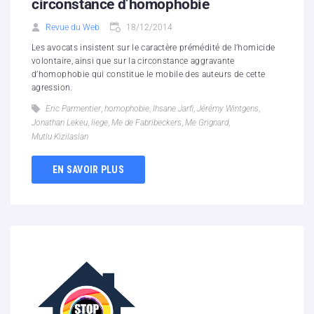
circonstance d’homophobie
Revue du Web
18/12/2014
Les avocats insistent sur le caractère prémédité de l’homicide
volontaire, ainsi que sur la circonstance aggravante
d’homophobie qui constitue le mobile des auteurs de cette
agression.
Eric Parmentier
,
homophobie
,
Ihsane Jarfi
,
Jérémy Wintgens
,
Jonathan Lekeu
,
liege
,
Me de Fabribeckers
,
Me Grignard
,
Mutlu Kizilaslan
EN SAVOIR PLUS