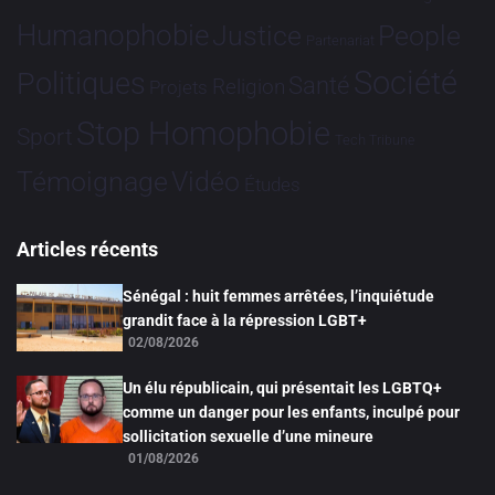
Humanophobie
Justice
People
Partenariat
Société
Politiques
Santé
Religion
Projets
Stop Homophobie
Sport
Tech
Tribune
Vidéo
Témoignage
Études
Articles récents
Sénégal : huit femmes arrêtées, l’inquiétude
grandit face à la répression LGBT+
02/08/2026
Un élu républicain, qui présentait les LGBTQ+
comme un danger pour les enfants, inculpé pour
sollicitation sexuelle d’une mineure
01/08/2026