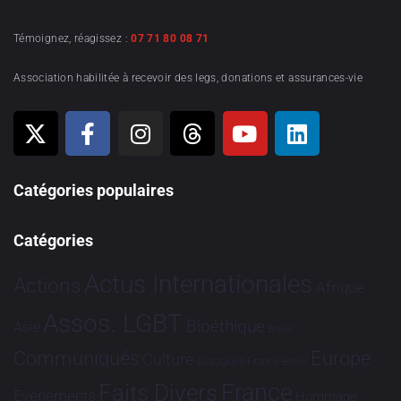
Témoignez, réagissez :
07 71 80 08 71
Association habilitée à recevoir des legs, donations et assurances-vie
Catégories populaires
Catégories
Actus Internationales
Actions
Afrique
Assos. LGBT
Bioéthique
Asie
Brève
Communiqués
Europe
Culture
Dialogues France-Brésil
France
Faits Divers
Evénements
Hommage