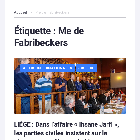
L’association
Accueil
Me de Fabribeckers
Contenus litigieux
Étiquette :
Me de
Fabribeckers
Nous soutenir
Boutique
ACTUS INTERNATIONALES
JUSTICE
Partenaires
Contacts
Hébergement solidaire
LIÈGE : Dans l’affaire « Ihsane Jarfi »,
les parties civiles insistent sur la