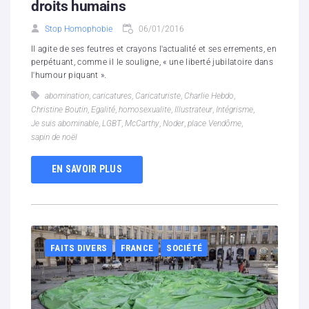
droits humains
Stop Homophobie
06/01/2016
Il agite de ses feutres et crayons l'actualité et ses errements, en
perpétuant, comme il le souligne, « une liberté jubilatoire dans
l'humour piquant ».
abomination
,
caricatures
,
Caricaturiste
,
Charlie Hebdo
,
Christine Boutin
,
Egalité
,
homosexualite
,
Illustrateur
,
Intégrisme
,
Je suis abominable
,
LGBT
,
McCarthy
,
Noder
,
place Vendôme
,
sapin de noël
EN SAVOIR PLUS
FAITS DIVERS
FRANCE
SOCIÉTÉ