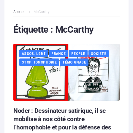
L’association
Accueil
McCarthy
Contenus litigieux
Étiquette :
McCarthy
Nous soutenir
ASSOS. LGBT
FRANCE
PEOPLE
SOCIÉTÉ
Boutique
STOP HOMOPHOBIE
TÉMOIGNAGE
Partenaires
Contacts
Hébergement solidaire
Noder : Dessinateur satirique, il se
mobilise à nos côté contre
l’homophobie et pour la défense des