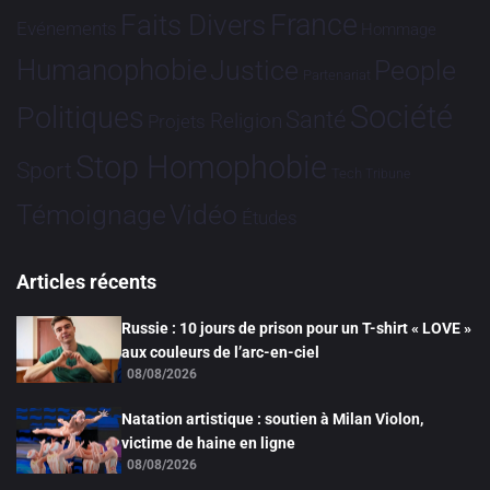
France
Faits Divers
Evénements
Hommage
Humanophobie
Justice
People
Partenariat
Société
Politiques
Santé
Religion
Projets
Stop Homophobie
Sport
Tech
Tribune
Vidéo
Témoignage
Études
Articles récents
Russie : 10 jours de prison pour un T-shirt « LOVE »
aux couleurs de l’arc-en-ciel
08/08/2026
Natation artistique : soutien à Milan Violon,
victime de haine en ligne
08/08/2026