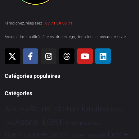
Témoignez, réagissez :
07 71 80 08 71
Association habilitée à recevoir des legs, donations et assurances-vie
Catégories populaires
Catégories
Actus Internationales
Actions
Afrique
Assos. LGBT
Bioéthique
Asie
Brève
Communiqués
Europe
Culture
Dialogues France-Brésil