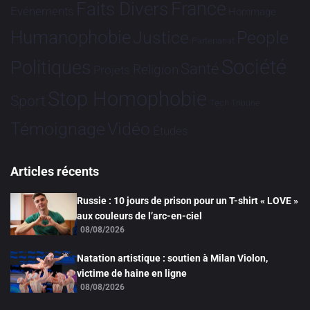
France
Faits Divers
Evénements
Hommage
Humanophobie
Justice
People
Partenariat
Société
Politiques
Santé
Religion
Projets
Stop Homophobie
Sport
Tech
Tribune
Vidéo
Témoignage
Études
Articles récents
Russie : 10 jours de prison pour un T-shirt « LOVE »
aux couleurs de l’arc-en-ciel
08/08/2026
Natation artistique : soutien à Milan Violon,
victime de haine en ligne
08/08/2026