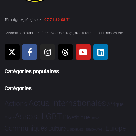
Témoignez, réagissez :
07 71 80 08 71
Association habilitée à recevoir des legs, donations et assurances-vie
Catégories populaires
Catégories
Actus Internationales
Actions
Afrique
Assos. LGBT
Bioéthique
Asie
Brève
Communiqués
Europe
Culture
Dialogues France-Brésil