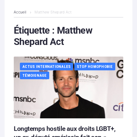
L’association
Accueil
Matthew Shepard Act
Contenus litigieux
Étiquette :
Matthew
Shepard Act
Nous soutenir
Boutique
ACTUS INTERNATIONALES
STOP HOMOPHOBIE
Partenaires
TÉMOIGNAGE
Contacts
Hébergement solidaire
Longtemps hostile aux droits LGBT+,