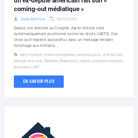
un ex-député américain fait son «
coming-out médiatique »
Joelle Berthout
06/03/2020
Depuis son élection au Congrès, Aaron Schock s'est
systématiquement positionné contre les droits LGBTQI. Des
choix qu'il regrette aujourd'hui dans un message rendant
hommage aux militants...
Aaron Schock
,
crimes homophobes
,
homosexualite
,
John McCain
,
Mariage pour tous
,
Matthew Shepard Act
,
obama
,
orientation sexuelle
,
personnes LGBT
EN SAVOIR PLUS