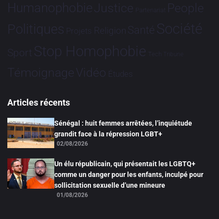
Humanophobie
Justice
People
Partenariat
Société
Politiques
Santé
Religion
Projets
Stop Homophobie
Sport
Tech
Tribune
Vidéo
Témoignage
Études
Articles récents
Sénégal : huit femmes arrêtées, l’inquiétude
grandit face à la répression LGBT+
02/08/2026
Un élu républicain, qui présentait les LGBTQ+
comme un danger pour les enfants, inculpé pour
sollicitation sexuelle d’une mineure
01/08/2026