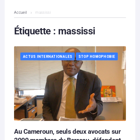
L’association
Accueil
massissi
Contenus litigieux
Étiquette :
massissi
Nous soutenir
ACTUS INTERNATIONALES
STOP HOMOPHOBIE
Boutique
Partenaires
Contacts
Hébergement solidaire
Au Cameroun, seuls deux avocats sur