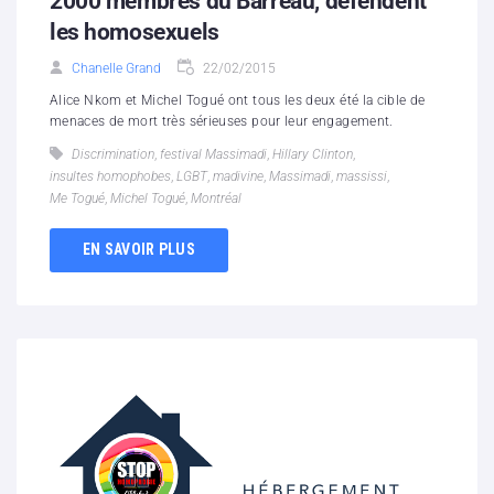
2000 membres du Barreau, défendent
les homosexuels
Chanelle Grand
22/02/2015
Alice Nkom et Michel Togué ont tous les deux été la cible de
menaces de mort très sérieuses pour leur engagement.
Discrimination
,
festival Massimadi
,
Hillary Clinton
,
insultes homophobes
,
LGBT
,
madivine
,
Massimadi
,
massissi
,
Me Togué
,
Michel Togué
,
Montréal
EN SAVOIR PLUS