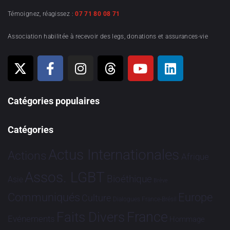
Témoignez, réagissez :
07 71 80 08 71
Association habilitée à recevoir des legs, donations et assurances-vie
Catégories populaires
Catégories
Actus Internationales
Actions
Afrique
Assos. LGBT
Bioéthique
Asie
Brève
Communiqués
Europe
Culture
Dialogues France-Brésil
France
Faits Divers
Evénements
Hommage