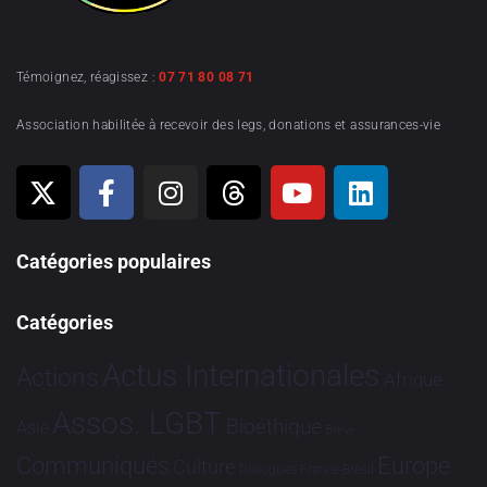
Témoignez, réagissez :
07 71 80 08 71
Association habilitée à recevoir des legs, donations et assurances-vie
Catégories populaires
Catégories
Actus Internationales
Actions
Afrique
Assos. LGBT
Bioéthique
Asie
Brève
Communiqués
Europe
Culture
Dialogues France-Brésil