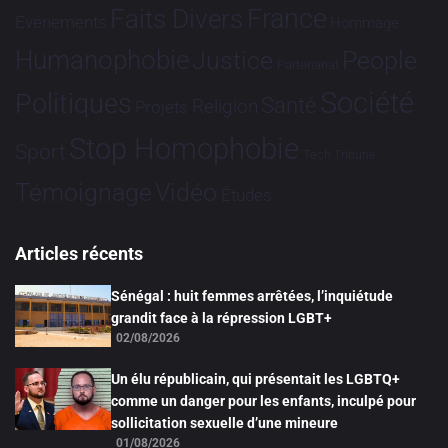
France
Faits Divers
Evénements
Hommage
Humanophobie
Justice
People
Partenariat
Société
Politiques
Santé
Religion
Projets
Stop Homophobie
Sport
Tech
Tribune
Vidéo
Témoignage
Études
Articles récents
Sénégal : huit femmes arrêtées, l’inquiétude
grandit face à la répression LGBT+
02/08/2026
Un élu républicain, qui présentait les LGBTQ+
comme un danger pour les enfants, inculpé pour
sollicitation sexuelle d’une mineure
01/08/2026