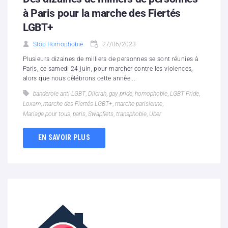
à Paris pour la marche des Fiertés
LGBT+
Stop Homophobie
27/06/2023
Plusieurs dizaines de milliers de personnes se sont réunies à
Paris, ce samedi 24 juin, pour marcher contre les violences,
alors que nous célébrons cette année...
banderole anti-LGBT
,
Dilcrah
,
gay pride
,
homophobie
,
LGBT Pride
,
Loxam
,
marche des Fiertés LGBT+
,
marche parisienne
,
Mariage pour tous
,
paris
,
Swapfiets
,
transphobie
,
Uber
EN SAVOIR PLUS