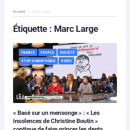
L’association
Accueil
Marc Large
Contenus litigieux
Étiquette :
Marc Large
Nous soutenir
FRANCE
PEOPLE
SOCIÉTÉ
Boutique
STOP HOMOPHOBIE
VIDÉO
Partenaires
Contacts
Hébergement solidaire
« Basé sur un mensonge » : « Les
insolences de Christine Boutin »
continue de faire grincer les dents