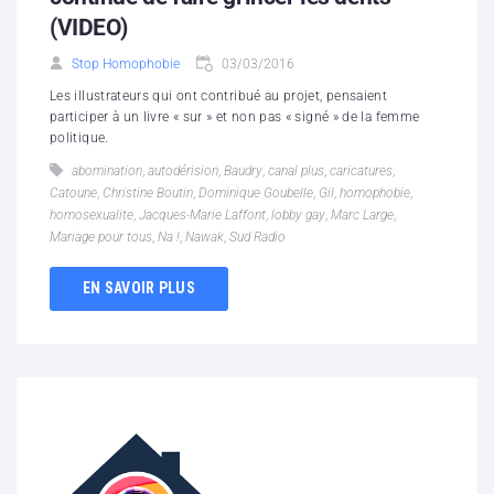
(VIDEO)
Stop Homophobie
03/03/2016
Les illustrateurs qui ont contribué au projet, pensaient
participer à un livre « sur » et non pas « signé » de la femme
politique.
abomination
,
autodérision
,
Baudry
,
canal plus
,
caricatures
,
Catoune
,
Christine Boutin
,
Dominique Goubelle
,
Gil
,
homophobie
,
homosexualite
,
Jacques-Marie Laffont
,
lobby gay
,
Marc Large
,
Mariage pour tous
,
Na !
,
Nawak
,
Sud Radio
EN SAVOIR PLUS