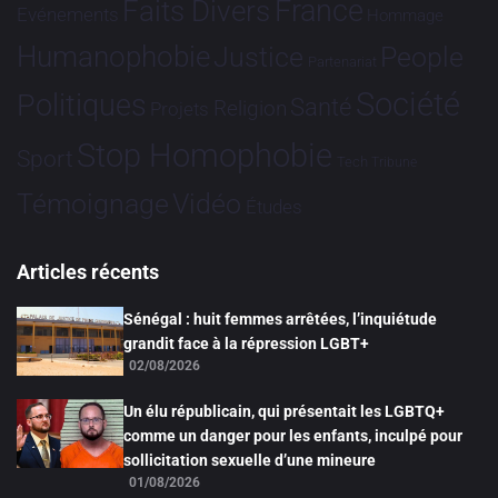
France
Faits Divers
Evénements
Hommage
Humanophobie
Justice
People
Partenariat
Société
Politiques
Santé
Religion
Projets
Stop Homophobie
Sport
Tech
Tribune
Vidéo
Témoignage
Études
Articles récents
Sénégal : huit femmes arrêtées, l’inquiétude
grandit face à la répression LGBT+
02/08/2026
Un élu républicain, qui présentait les LGBTQ+
comme un danger pour les enfants, inculpé pour
sollicitation sexuelle d’une mineure
01/08/2026