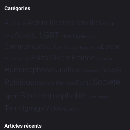
Catégories
Actus Internationales
Actions
Afrique
Assos. LGBT
Bioéthique
Asie
Brève
Communiqués
Europe
Culture
Dialogues France-Brésil
France
Faits Divers
Evénements
Hommage
Humanophobie
Justice
People
Partenariat
Société
Politiques
Santé
Religion
Projets
Stop Homophobie
Sport
Tech
Tribune
Vidéo
Témoignage
Études
Articles récents