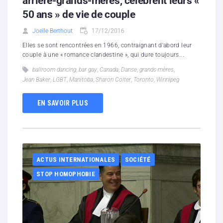
arrière-grands-mères, célèbrent leurs «
50 ans » de vie de couple
Joelle Berthout
17/12/2016
Elles se sont rencontrées en 1966, contraignant d'abord leur
couple à une « romance clandestine », qui dure toujours...
ballroom dancing
,
bar gay
,
Canada
,
Danse
,
grands-mères
,
Jean Baker
,
LGBT
,
Manitoba
,
Sharon Colter
,
Toronto
,
Winnipeg
EN SAVOIR PLUS
ACTUS INTERNATIONALES
SOCIÉTÉ
STOP HOMOPHOBIE