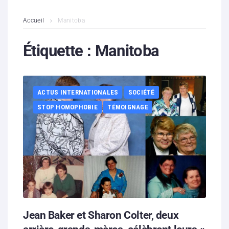
L’association
Accueil
Manitoba
Contenus litigieux
Étiquette :
Manitoba
Nous soutenir
ACTUS INTERNATIONALES
SOCIÉTÉ
Boutique
STOP HOMOPHOBIE
TÉMOIGNAGE
Partenaires
Contacts
Hébergement solidaire
Jean Baker et Sharon Colter, deux