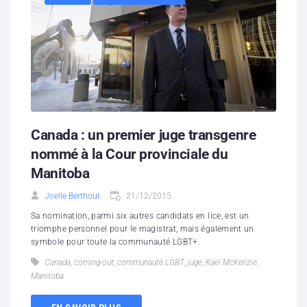
Canada : un premier juge transgenre
nommé à la Cour provinciale du
Manitoba
Joelle Berthout
21/12/2015
Sa nomination, parmi six autres candidats en lice, est un
triomphe personnel pour le magistrat, mais également un
symbole pour toute la communauté LGBT+.
Canada
,
coming-out
,
communauté LGBT
,
juge
,
Kael McKenzie
,
Manitoba