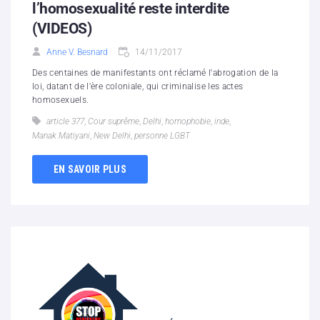
l’homosexualité reste interdite
(VIDEOS)
Anne V. Besnard
14/11/2017
Des centaines de manifestants ont réclamé l'abrogation de la
loi, datant de l'ère coloniale, qui criminalise les actes
homosexuels.
article 377
,
Cour suprême
,
Delhi
,
homophobie
,
inde
,
Manak Matiyani
,
New Delhi
,
personne LGBT
EN SAVOIR PLUS