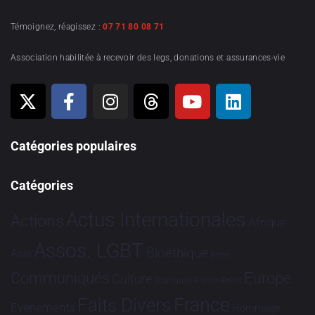
Témoignez, réagissez :
07 71 80 08 71
Association habilitée à recevoir des legs, donations et assurances-vie
Catégories populaires
Catégories
Actus Internationales
Actions
Afrique
Assos. LGBT
Bioéthique
Asie
Brève
Communiqués
Europe
Culture
Dialogues France-Brésil
France
Faits Divers
Evénements
Hommage