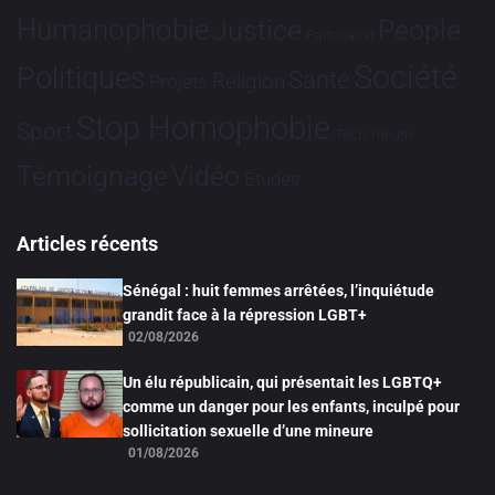
Humanophobie
Justice
People
Partenariat
Société
Politiques
Santé
Religion
Projets
Stop Homophobie
Sport
Tech
Tribune
Vidéo
Témoignage
Études
Articles récents
Sénégal : huit femmes arrêtées, l’inquiétude
grandit face à la répression LGBT+
02/08/2026
Un élu républicain, qui présentait les LGBTQ+
comme un danger pour les enfants, inculpé pour
sollicitation sexuelle d’une mineure
01/08/2026