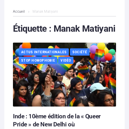
L’association
Accueil
Manak Matiyani
Contenus litigieux
Étiquette :
Manak Matiyani
Nous soutenir
ACTUS INTERNATIONALES
SOCIÉTÉ
Boutique
STOP HOMOPHOBIE
VIDÉO
Partenaires
Contacts
Hébergement solidaire
Inde : 10ème édition de la « Queer
Pride » de New Delhi où