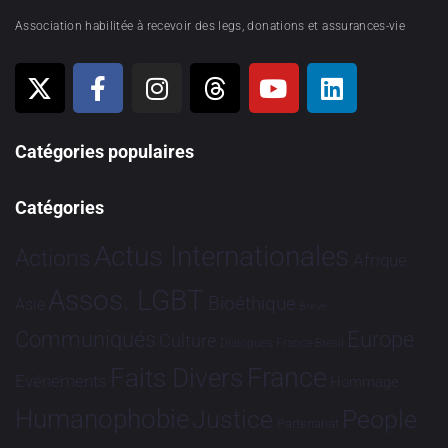
Association habilitée à recevoir des legs, donations et assurances-vie
Catégories populaires
Catégories
Actus Internationales
Actions
Afrique
Assos. LGBT
Bioéthique
Asie
Brève
Communiqués
Europe
Culture
Dialogues France-Brésil
France
Faits Divers
Evénements
Hommage
Humanophobie
Justice
People
Partenariat