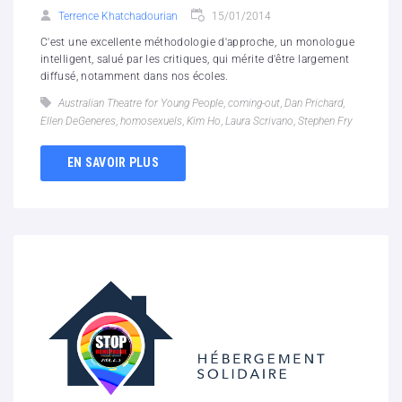
Terrence Khatchadourian
15/01/2014
C'est une excellente méthodologie d'approche, un monologue
intelligent, salué par les critiques, qui mérite d'être largement
diffusé, notamment dans nos écoles.
Australian Theatre for Young People
,
coming-out
,
Dan Prichard
,
Ellen DeGeneres
,
homosexuels
,
Kim Ho
,
Laura Scrivano
,
Stephen Fry
EN SAVOIR PLUS