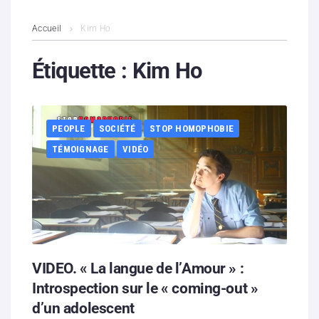
L’association
Accueil
Kim Ho
Contenus litigieux
Étiquette :
Kim Ho
Nous soutenir
PEOPLE
SOCIÉTÉ
STOP HOMOPHOBIE
Boutique
TÉMOIGNAGE
VIDÉO
Partenaires
Contacts
Hébergement solidaire
VIDEO. « La langue de l’Amour » :
Introspection sur le « coming-out »
d’un adolescent