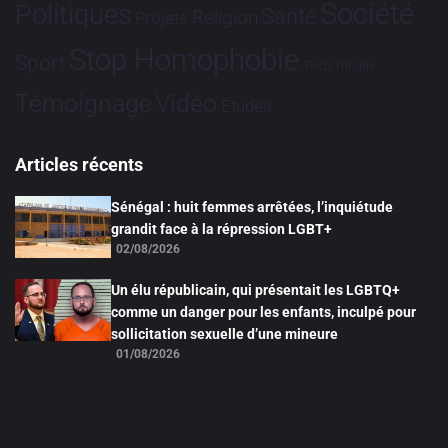
Société
Politiques
Santé
Religion
Projets
Stop Homophobie
Sport
Tech
Tribune
Vidéo
Témoignage
Études
Articles récents
Sénégal : huit femmes arrêtées, l’inquiétude
grandit face à la répression LGBT+
02/08/2026
Un élu républicain, qui présentait les LGBTQ+
comme un danger pour les enfants, inculpé pour
sollicitation sexuelle d’une mineure
01/08/2026