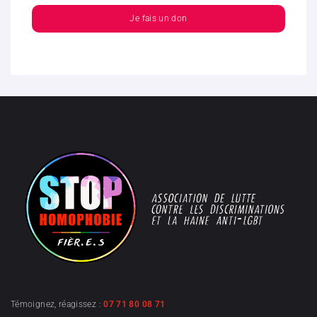
Je fais un don
Témoignez, réagissez :
07 71 80 08 71