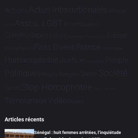
Actus Internationales
Actions
Afrique
Assos. LGBT
Bioéthique
Asie
Brève
Communiqués
Europe
Culture
Dialogues France-Brésil
France
Faits Divers
Evénements
Hommage
Humanophobie
Justice
People
Partenariat
Société
Politiques
Santé
Religion
Projets
Stop Homophobie
Sport
Tech
Tribune
Vidéo
Témoignage
Études
Articles récents
Sénégal : huit femmes arrêtées, l’inquiétude