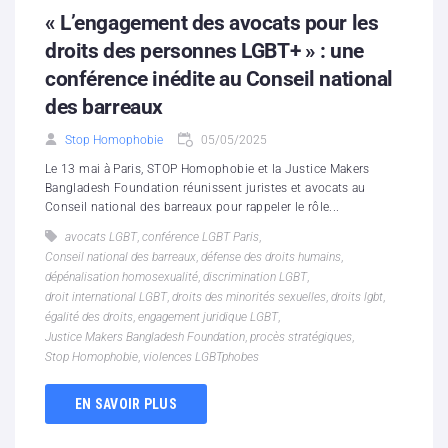
« L’engagement des avocats pour les
droits des personnes LGBT+ » : une
conférence inédite au Conseil national
des barreaux
Stop Homophobie
05/05/2025
Le 13 mai à Paris, STOP Homophobie et la Justice Makers
Bangladesh Foundation réunissent juristes et avocats au
Conseil national des barreaux pour rappeler le rôle...
avocats LGBT
,
conférence LGBT Paris
,
Conseil national des barreaux
,
défense des droits humains
,
dépénalisation homosexualité
,
discrimination LGBT
,
droit international LGBT
,
droits des minorités sexuelles
,
droits lgbt
,
égalité des droits
,
engagement juridique LGBT
,
Justice Makers Bangladesh Foundation
,
procès stratégiques
,
Stop Homophobie
,
violences LGBTphobes
EN SAVOIR PLUS