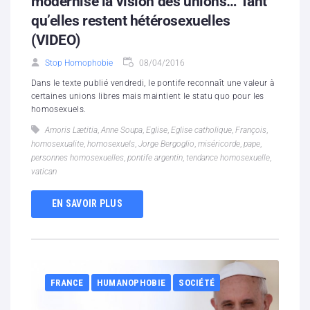
modernise la vision des unions… Tant
qu’elles restent hétérosexuelles
(VIDEO)
Stop Homophobie
08/04/2016
Dans le texte publié vendredi, le pontife reconnaît une valeur à
certaines unions libres mais maintient le statu quo pour les
homosexuels.
Amoris Lætitia
,
Anne Soupa
,
Eglise
,
Eglise catholique
,
François
,
homosexualite
,
homosexuels
,
Jorge Bergoglio
,
miséricorde
,
pape
,
personnes homosexuelles
,
pontife argentin
,
tendance homosexuelle
,
vatican
EN SAVOIR PLUS
FRANCE
HUMANOPHOBIE
SOCIÉTÉ