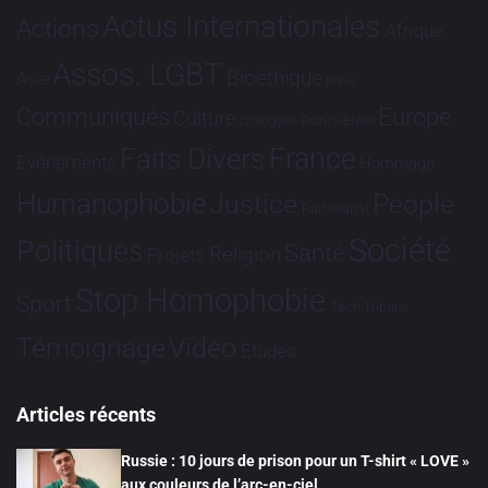
Actus Internationales
Actions
Afrique
Assos. LGBT
Bioéthique
Asie
Brève
Communiqués
Europe
Culture
Dialogues France-Brésil
France
Faits Divers
Evénements
Hommage
Humanophobie
Justice
People
Partenariat
Société
Politiques
Santé
Religion
Projets
Stop Homophobie
Sport
Tech
Tribune
Vidéo
Témoignage
Études
Articles récents
Russie : 10 jours de prison pour un T-shirt « LOVE »
aux couleurs de l’arc-en-ciel