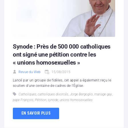
Synode : Près de 500 000 catholiques
ont signé une pétition contre les
« unions homosexuelles »
Revue du Web
15/08/2015
Lancé par un groupe de fidèles, cet appel a également reçu le
soutien d'une centaine de cadres de l'Église.
Catholiques
,
catholiques divorcés
,
Jorge Bergoglio
,
mariage gay
,
pape François
,
Pétition
,
synode
,
unions homosexuelles
EN SAVOIR PLUS