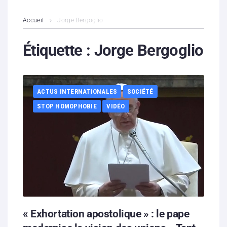
L’association
Accueil
Jorge Bergoglio
Contenus litigieux
Étiquette :
Jorge Bergoglio
Nous soutenir
ACTUS INTERNATIONALES
SOCIÉTÉ
Boutique
STOP HOMOPHOBIE
VIDÉO
Partenaires
Contacts
Hébergement solidaire
« Exhortation apostolique » : le pape