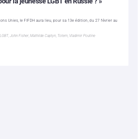
 pour la jeunesse LGBT en Russie ? »
ns Unies, le FIFDH aura lieu, pour sa 13e édition, du 27 février au
 LGBT
,
John Fisher
,
Mathilde Captyn
,
Totem
,
Vladimir Poutine