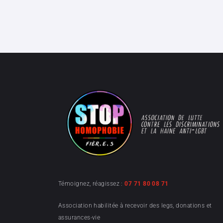
Témoignez, réagissez :
07 71 80 08 71
Association habilitée à recevoir des legs, donations et
assurances-vie