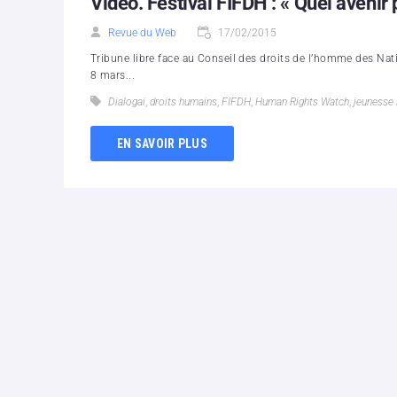
Vidéo. Festival FIFDH : « Quel avenir
Revue du Web
17/02/2015
Tribune libre face au Conseil des droits de l’homme des Natio
8 mars...
Dialogai
,
droits humains
,
FIFDH
,
Human Rights Watch
,
jeunesse
EN SAVOIR PLUS