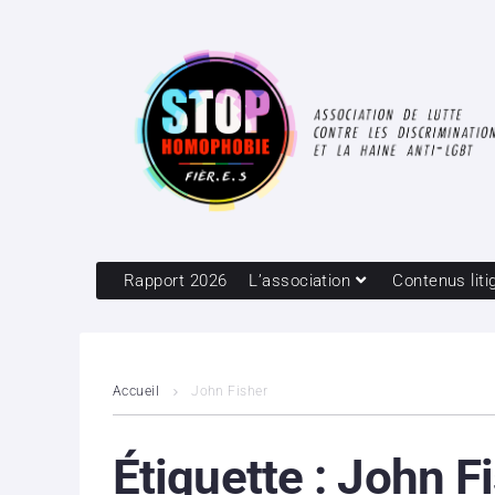
Rapport 2026
L’association
Contenus liti
Accueil
John Fisher
Étiquette :
John F