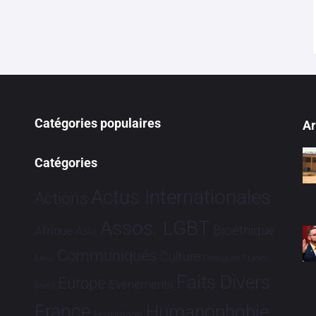
Catégories populaires
Ar
Catégories
Actus Internationales
Actions
Assos. LGBT
Bioéthique
Afrique
Asie
Communiqués
Culture
Dialogues France-
Brève
Faits Divers
Europe
Evénements
Brésil
France
Humanophobie
Hommage