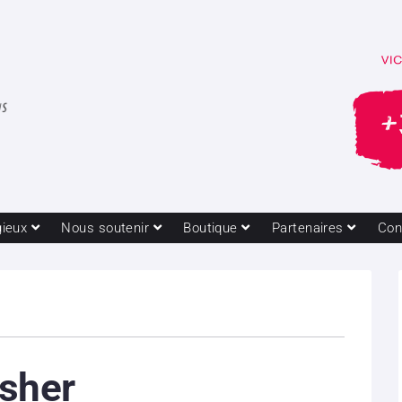
gieux
Nous soutenir
Boutique
Partenaires
Con
isher