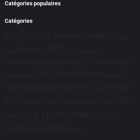
Catégories populaires
Catégories
Actus Internationales
Actions
Afrique
Assos. LGBT
Bioéthique
Asie
Brève
Communiqués
Europe
Culture
Dialogues France-Brésil
France
Faits Divers
Evénements
Hommage
Humanophobie
Justice
People
Partenariat
Société
Politiques
Santé
Religion
Projets
Stop Homophobie
Sport
Tech
Tribune
Vidéo
Témoignage
Études