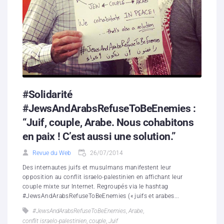
#Solidarité
#JewsAndArabsRefuseToBeEnemies :
“Juif, couple, Arabe. Nous cohabitons
en paix ! C’est aussi une solution.”
Revue du Web
26/07/2014
Des internautes juifs et musulmans manifestent leur
opposition au conflit israelo-palestinien en affichant leur
couple mixte sur Internet. Regroupés via le hashtag
#JewsAndArabsRefuseToBeEnemies (« juifs et arabes...
#JewsAndArabsRefuseToBeEnemies
,
Arabe
,
conflit israelo-palestinien
,
couple
,
Juif