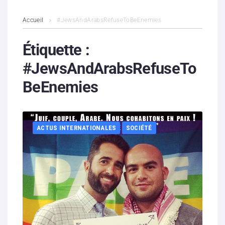
L’association
Accueil
#JewsAndArabsRefuseToBeEnemies
Contenus litigieux
Étiquette :
#JewsAndArabsRefuseTo
Nous soutenir
BeEnemies
Boutique
Partenaires
ACTUS INTERNATIONALES
SOCIÉTÉ
Contacts
Hébergement solidaire