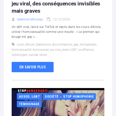
jeu viral, des conséquences invisibles
mais graves
Valentine Monceau
12/12/2024
Un défi viral, lancé sur TikTok et repris dans les cours d’école,
utilise l’homosexualité comme une insulte : « Le premier qui
bouge est gay »....
cours d’école
,
Dépression
,
discriminations
,
gay
,
homophobie
,
homosexualité
,
homosexuel
,
jeu viral
,
jeune LGBT
,
souffrances
,
stéréotypes
,
suicide
,
tiktok
EN SAVOIR PLUS
ASSOS. LGBT
SOCIÉTÉ
STOP HOMOPHOBIE
TÉMOIGNAGE