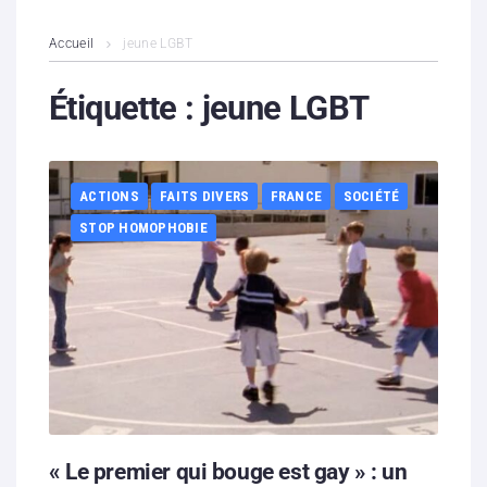
L’association
Accueil
jeune LGBT
Contenus litigieux
Étiquette :
jeune LGBT
Nous soutenir
ACTIONS
FAITS DIVERS
FRANCE
SOCIÉTÉ
Boutique
STOP HOMOPHOBIE
Partenaires
Contacts
Hébergement solidaire
« Le premier qui bouge est gay » : un