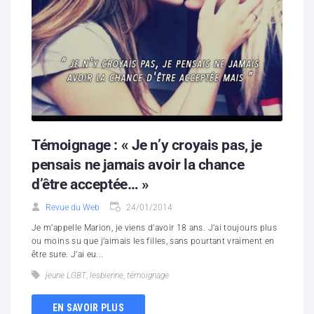
Témoignage : « Je n’y croyais pas, je
pensais ne jamais avoir la chance
d’être acceptée… »
Revue du Web
24/01/2014
Je m’appelle Marion, je viens d’avoir 18 ans. J’ai toujours plus
ou moins su que j’aimais les filles, sans pourtant vraiment en
être sure. J’ai eu...
jeune LGBT
,
lesbienne
,
témoignage
EN SAVOIR PLUS