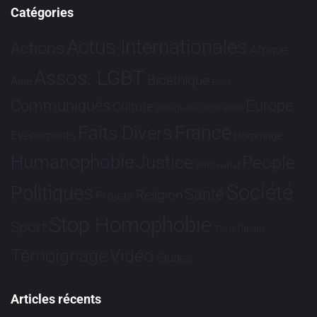
Catégories
Actus Internationales
Actions
Afrique
Assos. LGBT
Bioéthique
Asie
Brève
Communiqués
Europe
Culture
Dialogues France-Brésil
France
Faits Divers
Evénements
Hommage
Humanophobie
Justice
People
Partenariat
Société
Politiques
Santé
Religion
Projets
Stop Homophobie
Sport
Tech
Tribune
Vidéo
Témoignage
Études
Articles récents