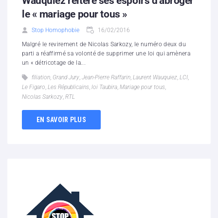
Wauquiez réitère ses espoirs d’abroger
le « mariage pour tous »
Stop Homophobie
16/02/2016
Malgré le revirement de Nicolas Sarkozy, le numéro deux du
parti a réaffirmé sa volonté de supprimer une loi qui amènera
un « détricotage de la...
filiation
,
Grand Jury
,
Jean-Pierre Raffarin
,
Laurent Wauquiez
,
LCI
,
Le Figaro
,
Les Républicains
,
loi Taubira
,
Mariage pour tous
,
Nicolas Sarkozy
,
RTL
EN SAVOIR PLUS