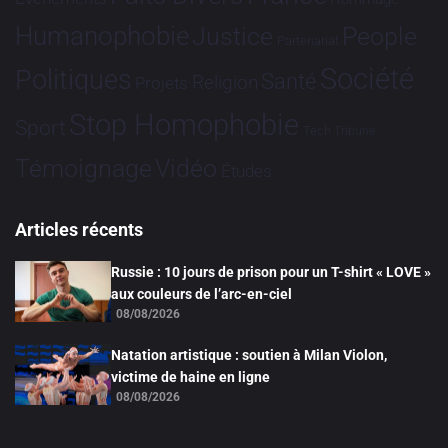
Humanophobie
Justice
People
Partenariat
Société
Politiques
Santé
Religion
Projets
Stop Homophobie
Sport
Tech
Tribune
Vidéo
Témoignage
Études
Articles récents
Russie : 10 jours de prison pour un T-shirt « LOVE »
aux couleurs de l’arc-en-ciel
08/08/2026
Natation artistique : soutien à Milan Violon,
victime de haine en ligne
08/08/2026