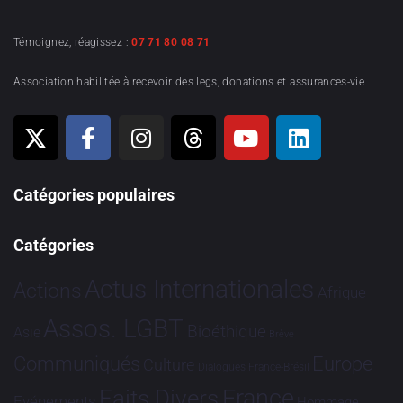
Témoignez, réagissez :
07 71 80 08 71
Association habilitée à recevoir des legs, donations et assurances-vie
Catégories populaires
Catégories
Actus Internationales
Actions
Afrique
Assos. LGBT
Bioéthique
Asie
Brève
Communiqués
Europe
Culture
Dialogues France-Brésil
France
Faits Divers
Evénements
Hommage