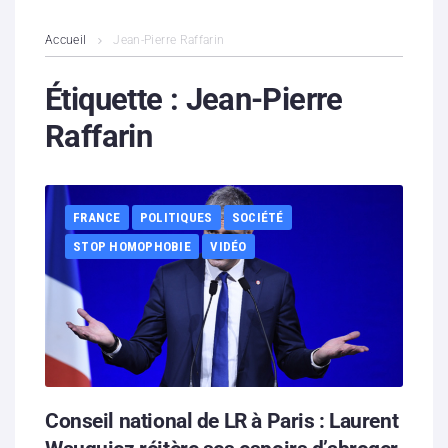
L’association
Accueil
Jean-Pierre Raffarin
Contenus litigieux
Étiquette :
Jean-Pierre
Raffarin
Nous soutenir
Boutique
FRANCE
POLITIQUES
SOCIÉTÉ
Partenaires
STOP HOMOPHOBIE
VIDÉO
Contacts
Hébergement solidaire
Conseil national de LR à Paris : Laurent