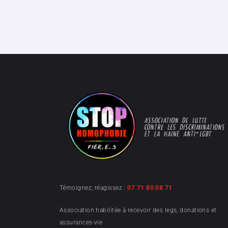
Témoignez, réagissez :
07 71 80 08 71
Association habilitée à recevoir des legs, donations et
assurances-vie