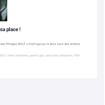
a place !
Jean-Philippe WOLF s’interroge sur le droit futur des enfants
 WOLF
,
mères lesbiennes
,
parents gays
,
personnes célibataires
,
PMA