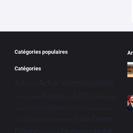
Catégories populaires
Ar
Catégories
Actus Internationales
Actions
Assos. LGBT
Bioéthique
Afrique
Asie
Communiqués
Culture
Dialogues France-
Brève
Faits Divers
Europe
Evénements
Brésil
France
Humanophobie
Hommage