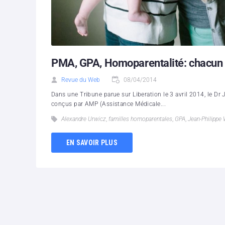
PMA, GPA, Homoparentalité: chacun s
Revue du Web
08/04/2014
Dans une Tribune parue sur Liberation le 3 avril 2014, le Dr 
conçus par AMP (Assistance Médicale...
Alexandre Urwicz
,
familles homoparentales
,
GPA
,
Jean-Philippe
EN SAVOIR PLUS