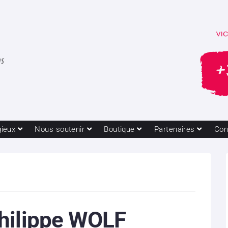
gieux
Nous soutenir
Boutique
Partenaires
Con
hilippe WOLF