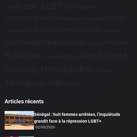
Assos. LGBT
Bioéthique
Asie
Brève
Communiqués
Europe
Culture
Dialogues France-Brésil
France
Faits Divers
Evénements
Hommage
Humanophobie
Justice
People
Partenariat
Société
Politiques
Santé
Religion
Projets
Stop Homophobie
Sport
Tech
Tribune
Vidéo
Témoignage
Études
Articles récents
Sénégal : huit femmes arrêtées, l’inquiétude
grandit face à la répression LGBT+
02/08/2026