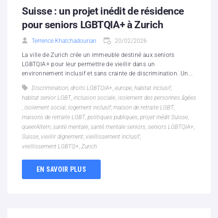
Suisse : un projet inédit de résidence
pour seniors LGBTQIA+ à Zurich
Terrence Khatchadourian
20/02/2026
La ville de Zurich crée un immeuble destiné aux seniors
LGBTQIA+ pour leur permettre de vieillir dans un
environnement inclusif et sans crainte de discrimination. Un...
Discrimination
,
droits LGBTQIA+
,
europe
,
habitat inclusif
,
habitat senior LGBT
,
inclusion sociale
,
isolement des personnes âgées
,
isolement social
,
logement inclusif
,
maison de retraite LGBT
,
maisons de retraite LGBT
,
politiques publiques
,
projet inédit Suisse
,
queerAltern
,
santé mentale
,
santé mentale seniors
,
seniors LGBTQIA+
,
Suisse
,
vieillir dignement
,
vieillissement inclusif
,
vieillissement LGBTQ+
,
Zurich
EN SAVOIR PLUS