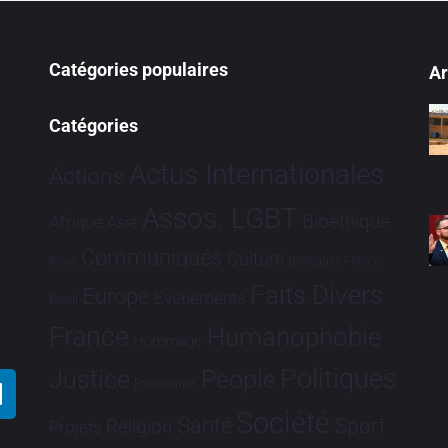
Catégories populaires
Ar
Catégories
Actus Internationales
Actions
Assos. LGBT
Bioéthique
Afrique
Asie
Communiqués
Culture
Dialogues France-
Brève
Faits Divers
Europe
Evénements
Brésil
France
Humanophobie
Hommage
Politiques
Justice
People
Partenariat
Société
Santé
Sport
Religion
Projets