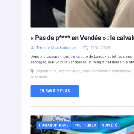
« Pas de p**** en Vendée » : le calv
Terrence Khatchadourian
27/01/2025
Depuis plusieurs mois, un couple de Lairoux subit tags inju
saccagée, leur voiture vandalisée, et malgré plusieurs plaintes
dégradations
,
Discrimination
,
haine
,
Harcèlement
,
homophobie
,
zone rurale
EN SAVOIR PLUS
HUMANOPHOBIE
POLITIQUES
SOCIÉTÉ