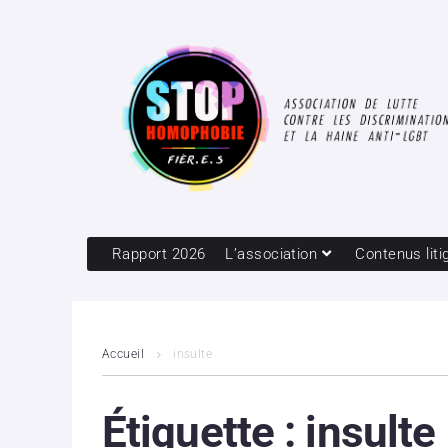
Rapport 2026
L’association
Contenus liti
Accueil
insulte
Étiquette :
insulte