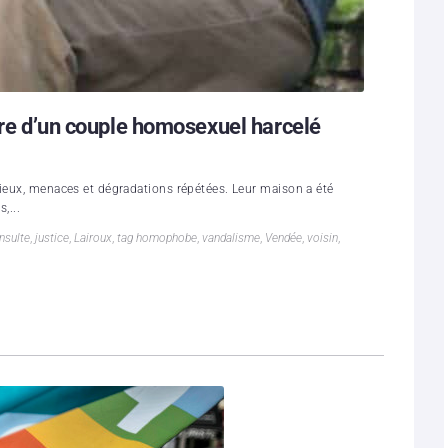
aire d’un couple homosexuel harcelé
rieux, menaces et dégradations répétées. Leur maison a été
,...
insulte
,
justice
,
Lairoux
,
tag homophobe
,
vandalisme
,
Vendée
,
voisin
,