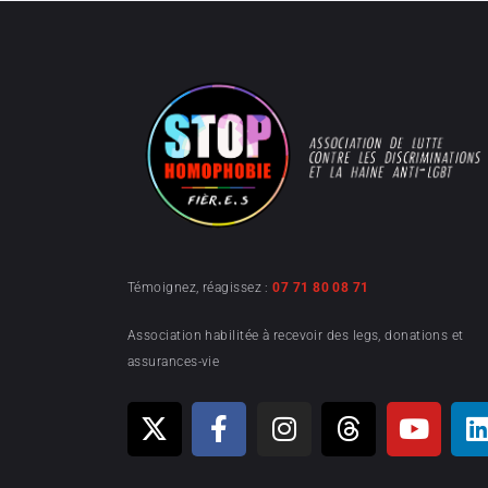
Témoignez, réagissez :
07 71 80 08 71
Association habilitée à recevoir des legs, donations et
assurances-vie