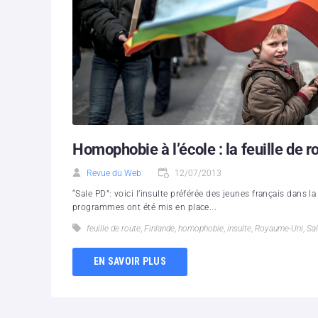
Homophobie à l’école : la feuille de r
Revue du Web
12/07/2013
“Sale PD”: voici l’insulte préférée des jeunes français dans 
programmes ont été mis en place...
feuille de route
,
Finlande
,
homophobie
,
insulte
,
Royaume-Uni
,
Sa
EN SAVOIR PLUS