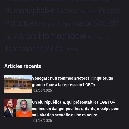
Humanophobie
Justice
People
Partenariat
Société
Politiques
Santé
Religion
Projets
Stop Homophobie
Sport
Tech
Tribune
Vidéo
Témoignage
Études
Articles récents
Sénégal : huit femmes arrêtées, l’inquiétude
grandit face à la répression LGBT+
02/08/2026
Un élu républicain, qui présentait les LGBTQ+
comme un danger pour les enfants, inculpé pour
sollicitation sexuelle d’une mineure
01/08/2026