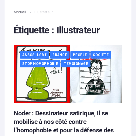
L’association
Accueil
Illustrateur
Contenus litigieux
Étiquette :
Illustrateur
Nous soutenir
ASSOS. LGBT
FRANCE
PEOPLE
SOCIÉTÉ
Boutique
STOP HOMOPHOBIE
TÉMOIGNAGE
Partenaires
Contacts
Hébergement solidaire
Noder : Dessinateur satirique, il se
mobilise à nos côté contre
l’homophobie et pour la défense des