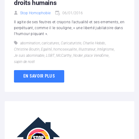
droits humains
Stop Homophobie
06/01/2016
Il agite de ses feutres et crayons l'actualité et ses errements, en
perpétuant, comme il le souligne, « une liberté jubilatoire dans
l'humour piquant ».
abomination
,
caricatures
,
Caricaturiste
,
Charlie Hebdo
,
Christine Boutin
,
Egalité
,
homosexualite
,
Illustrateur
,
Intégrisme
,
Je suis abominable
,
LGBT
,
McCarthy
,
Noder
,
place Vendôme
,
sapin de noël
EN SAVOIR PLUS