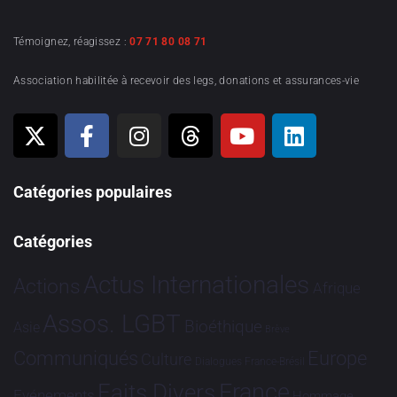
Témoignez, réagissez :
07 71 80 08 71
Association habilitée à recevoir des legs, donations et assurances-vie
Catégories populaires
Catégories
Actus Internationales
Actions
Afrique
Assos. LGBT
Bioéthique
Asie
Brève
Communiqués
Europe
Culture
Dialogues France-Brésil
France
Faits Divers
Evénements
Hommage