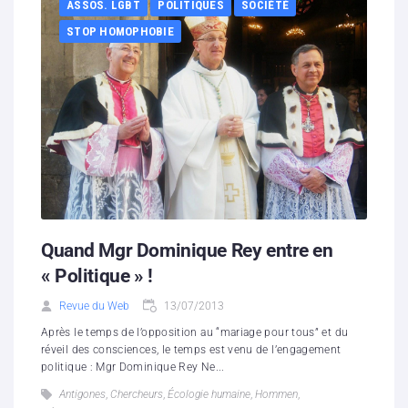
ASSOS. LGBT
POLITIQUES
SOCIÉTÉ
STOP HOMOPHOBIE
Quand Mgr Dominique Rey entre en
« Politique » !
Revue du Web
13/07/2013
Après le temps de l’opposition au “mariage pour tous” et du
réveil des consciences, le temps est venu de l’engagement
politique : Mgr Dominique Rey Ne...
Antigones
,
Chercheurs
,
Écologie humaine
,
Hommen
,