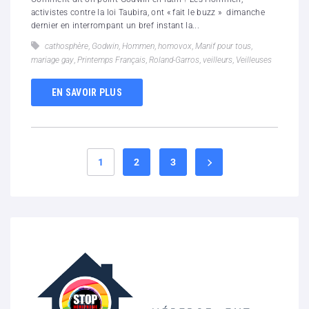
activistes contre la loi Taubira, ont « fait le buzz » dimanche
dernier en interrompant un bref instant la...
cathosphère
,
Godwin
,
Hommen
,
homovox
,
Manif pour tous
,
mariage gay
,
Printemps Français
,
Roland-Garros
,
veilleurs
,
Veilleuses
EN SAVOIR PLUS
1
2
3