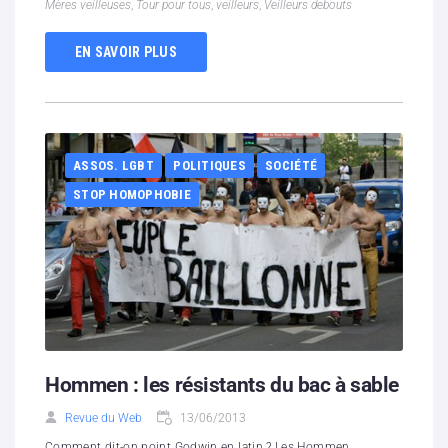
Mères veilleuses
,
Tour pour tous
,
veilleurs
,
Veilleurs debouts
EN SAVOIR PLUS
ASSOS. LGBT
POLITIQUES
SOCIÉTÉ
STOP HOMOPHOBIE
Hommen : les résistants du bac à sable
Revue du Web
13/06/2013
Comment dit-on point Godwin en latin ? Les Hommen,