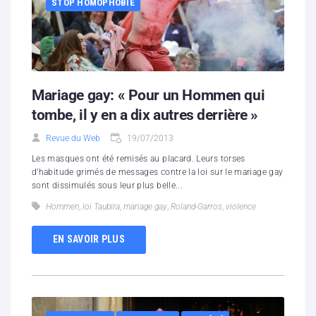
STOP HOMOPHOBIE
Mariage gay: « Pour un Hommen qui
tombe, il y en a dix autres derrière »
Revue du Web
19/07/2013
Les masques ont été remisés au placard. Leurs torses
d’habitude grimés de messages contre la loi sur le mariage gay
sont dissimulés sous leur plus belle...
Hommen
,
loi Taubira
,
mariage gay
,
Roland-Garros
,
violence
EN SAVOIR PLUS