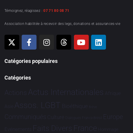
Témoignez, réagissez :
07 71 80 08 71
Association habilitée à recevoir des legs, donations et assurances-vie
Catégories populaires
Catégories
Actus Internationales
Actions
Afrique
Assos. LGBT
Bioéthique
Asie
Brève
Communiqués
Europe
Culture
Dialogues France-Brésil
France
Faits Divers
Evénements
Hommage