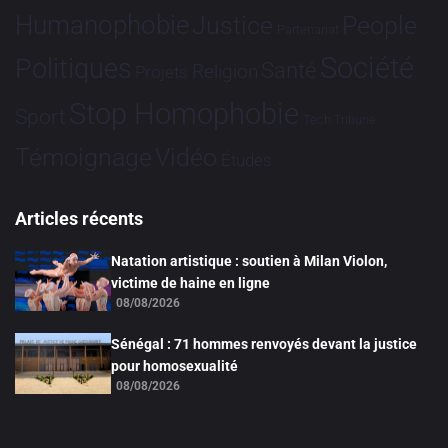
Humanophobie
Justice
People
Partenariat
Société
Politiques
Santé
Religion
Projets
Stop Homophobie
Sport
Tech
Tribune
Vidéo
Témoignage
Études
Articles récents
Natation artistique : soutien à Milan Violon,
victime de haine en ligne
08/08/2026
Sénégal : 71 hommes renvoyés devant la justice
pour homosexualité
08/08/2026