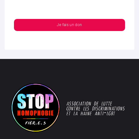
Je fais un don