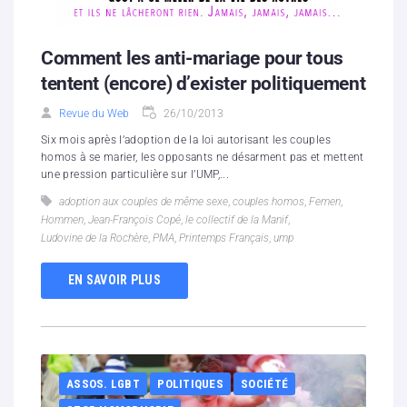
Comment les anti-mariage pour tous
tentent (encore) d’exister politiquement
Revue du Web
26/10/2013
Six mois après l’adoption de la loi autorisant les couples
homos à se marier, les opposants ne désarment pas et mettent
une pression particulière sur l’UMP,...
adoption aux couples de même sexe
,
couples homos
,
Femen
,
Hommen
,
Jean-François Copé
,
le collectif de la Manif
,
Ludovine de la Rochère
,
PMA
,
Printemps Français
,
ump
EN SAVOIR PLUS
ASSOS. LGBT
POLITIQUES
SOCIÉTÉ