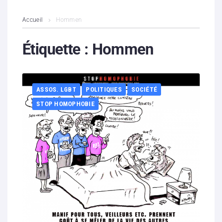
L’association
Accueil
Hommen
Contenus litigieux
Étiquette :
Hommen
Nous soutenir
ASSOS. LGBT
POLITIQUES
SOCIÉTÉ
Boutique
STOP HOMOPHOBIE
Partenaires
Contacts
Hébergement solidaire