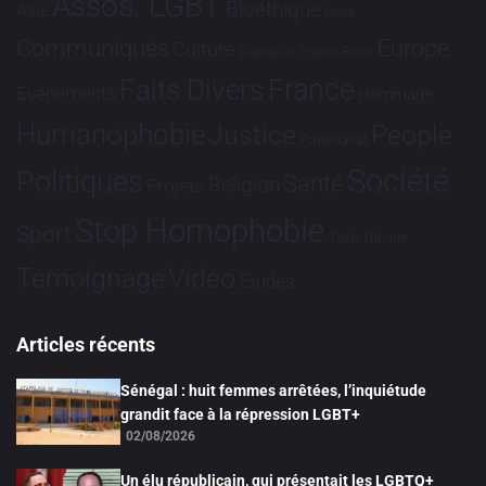
Assos. LGBT
Bioéthique
Asie
Brève
Communiqués
Europe
Culture
Dialogues France-Brésil
France
Faits Divers
Evénements
Hommage
Humanophobie
Justice
People
Partenariat
Société
Politiques
Santé
Religion
Projets
Stop Homophobie
Sport
Tech
Tribune
Vidéo
Témoignage
Études
Articles récents
Sénégal : huit femmes arrêtées, l’inquiétude
grandit face à la répression LGBT+
02/08/2026
Un élu républicain, qui présentait les LGBTQ+