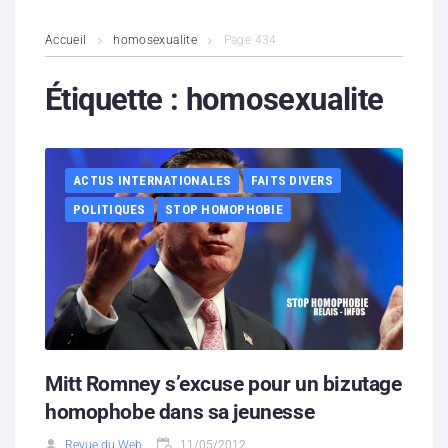
L’association
Accueil
homosexualite
Page 434
Contenus litigieux
Étiquette :
homosexualite
Nous soutenir
ACTUS INTERNATIONALES
FAITS DIVERS
Boutique
POLITIQUES
STOP HOMOPHOBIE
Partenaires
Contacts
Hébergement solidaire
Mitt Romney s’excuse pour un bizutage
homophobe dans sa jeunesse
Revue du Web
11/05/2012