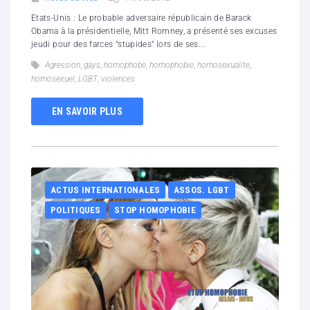
Etats-Unis : Le probable adversaire républicain de Barack
Obama à la présidentielle, Mitt Romney, a présenté ses excuses
jeudi pour des farces "stupides" lors de ses...
Agression
,
gays
,
homophobe
,
homophobie
,
homosexualite
,
homosexuel
,
LGBT
,
violences
EN SAVOIR PLUS
ACTUS INTERNATIONALES
ASSOS. LGBT
POLITIQUES
STOP HOMOPHOBIE