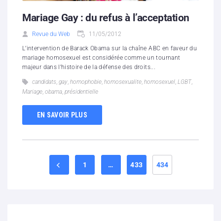
Mariage Gay : du refus à l’acceptation
Revue du Web
11/05/2012
L’intervention de Barack Obama sur la chaîne ABC en faveur du
mariage homosexuel est considérée comme un tournant
majeur dans l’histoire de la défense des droits...
candidats
,
gay
,
homophobie
,
homosexualite
,
homosexuel
,
LGBT
,
Mariage
,
obama
,
présidentielle
EN SAVOIR PLUS
1
…
433
434