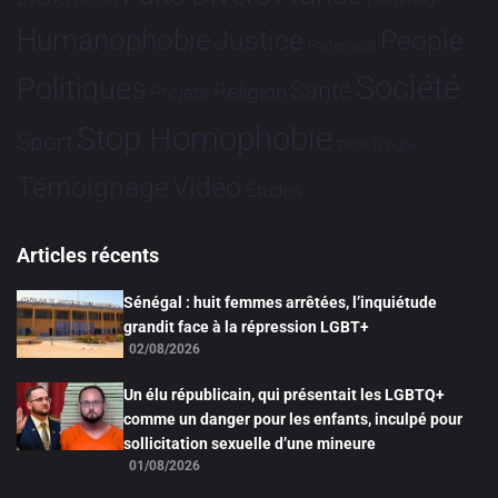
Humanophobie
Justice
People
Partenariat
Société
Politiques
Santé
Religion
Projets
Stop Homophobie
Sport
Tech
Tribune
Vidéo
Témoignage
Études
Articles récents
Sénégal : huit femmes arrêtées, l’inquiétude
grandit face à la répression LGBT+
02/08/2026
Un élu républicain, qui présentait les LGBTQ+
comme un danger pour les enfants, inculpé pour
sollicitation sexuelle d’une mineure
01/08/2026