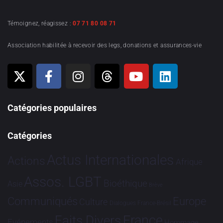
Témoignez, réagissez :
07 71 80 08 71
Association habilitée à recevoir des legs, donations et assurances-vie
Catégories populaires
Catégories
Actus Internationales
Actions
Afrique
Assos. LGBT
Bioéthique
Asie
Brève
Communiqués
Europe
Culture
Dialogues France-Brésil
France
Faits Divers
Evénements
Hommage