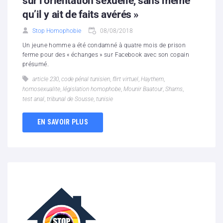
sur l’orientation sexuelle, sans même
qu’il y ait de faits avérés »
Stop Homophobie
08/08/2018
Un jeune homme a été condamné à quatre mois de prison
ferme pour des « échanges » sur Facebook avec son copain
présumé.
article 230
,
code pénal tunisien
,
flirt virtuel
,
Haythem
,
homosexualite
,
législation homophobe
,
Mounir Baatour
,
Shams
,
test anal
,
tribunal de Sousse
,
tunisie
EN SAVOIR PLUS