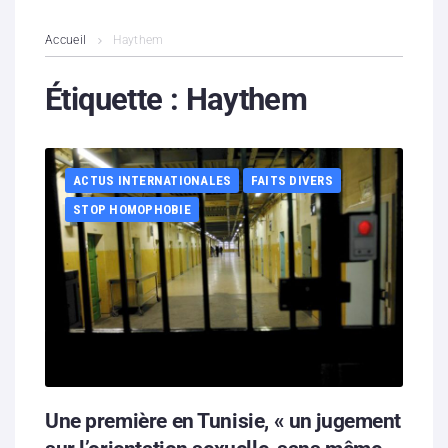
L’association
Accueil
Haythem
Contenus litigieux
Étiquette :
Haythem
Nous soutenir
ACTUS INTERNATIONALES
FAITS DIVERS
Boutique
STOP HOMOPHOBIE
Partenaires
Contacts
Hébergement solidaire
Une première en Tunisie, « un jugement