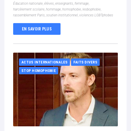
Éducation nationale
,
élèves
,
enseignants
,
femmage
,
harcèlement scolaire
,
hommage
,
homophobie
,
lesbophobie
,
rassemblement Paris
,
soutien institutionnel
,
violences LGBTphobes
EN SAVOIR PLUS
ACTUS INTERNATIONALES
FAITS DIVERS
STOP HOMOPHOBIE