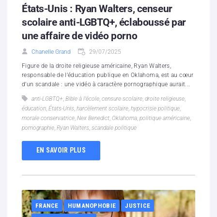
États-Unis : Ryan Walters, censeur
scolaire anti-LGBTQ+, éclaboussé par
une affaire de vidéo porno
Chanelle Grand
29/07/2025
Figure de la droite religieuse américaine, Ryan Walters,
responsable de l’éducation publique en Oklahoma, est au cœur
d’un scandale : une vidéo à caractère pornographique aurait...
anti-LGBTQ+
,
Bible à l’école
,
censure scolaire
,
droite religieuse
,
éducation
,
États-Unis
,
harcèlement scolaire
,
hypocrisie politique
,
morale conservatrice
,
Nex Benedict
,
Oklahoma
,
politique américaine
,
pornographie
,
Ryan Walters
,
scandale politique
EN SAVOIR PLUS
FRANCE
HUMANOPHOBIE
JUSTICE