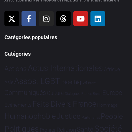
Association habilitée à recevoir des legs, donations et assurances-vie
Catégories populaires
Catégories
Actus Internationales
Actions
Afrique
Assos. LGBT
Bioéthique
Asie
Brève
Communiqués
Europe
Culture
Dialogues France-Brésil
France
Faits Divers
Evénements
Hommage
Humanophobie
Justice
People
Partenariat
Société
Politiques
Santé
Religion
Projets