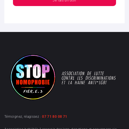
Je fais un don
Témoignez, réagissez :
07 71 80 08 71