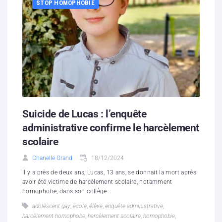
STOP HOMOPHOBIE
Suicide de Lucas : l’enquête
administrative confirme le harcèlement
scolaire
Chanelle Grand
18/12/2024
Il y a près de deux ans, Lucas, 13 ans, se donnait la mort après
avoir été victime de harcèlement scolaire, notamment
homophobe, dans son collège...
adolescent gay
,
école
,
élève
,
enquête administrative
,
harcèlement homophobe
,
harcèlement scolaire
,
homophobie
,