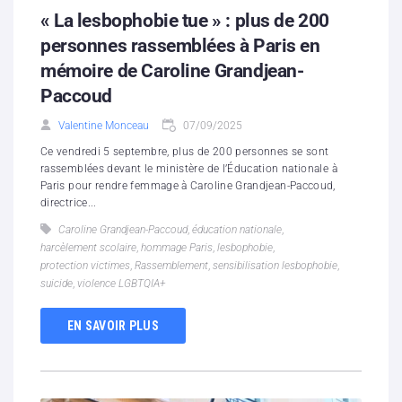
« La lesbophobie tue » : plus de 200
personnes rassemblées à Paris en
mémoire de Caroline Grandjean-
Paccoud
Valentine Monceau
07/09/2025
Ce vendredi 5 septembre, plus de 200 personnes se sont
rassemblées devant le ministère de l’Éducation nationale à
Paris pour rendre femmage à Caroline Grandjean-Paccoud,
directrice...
Caroline Grandjean-Paccoud
,
éducation nationale
,
harcèlement scolaire
,
hommage Paris
,
lesbophobie
,
protection victimes
,
Rassemblement
,
sensibilisation lesbophobie
,
suicide
,
violence LGBTQIA+
EN SAVOIR PLUS