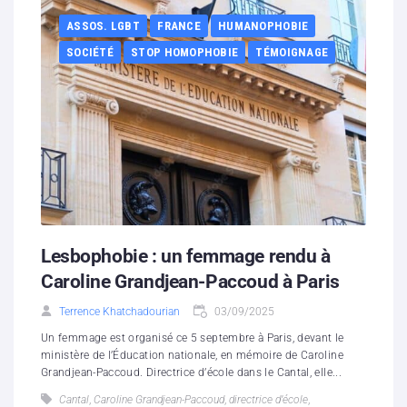
ASSOS. LGBT
FRANCE
HUMANOPHOBIE
SOCIÉTÉ
STOP HOMOPHOBIE
TÉMOIGNAGE
Lesbophobie : un femmage rendu à
Caroline Grandjean-Paccoud à Paris
Terrence Khatchadourian
03/09/2025
Un femmage est organisé ce 5 septembre à Paris, devant le
ministère de l’Éducation nationale, en mémoire de Caroline
Grandjean-Paccoud. Directrice d’école dans le Cantal, elle...
Cantal
,
Caroline Grandjean-Paccoud
,
directrice d’école
,