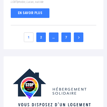
LGBTphobie
,
Lucas
,
suicide
EN SAVOIR PLUS
1
2
…
7