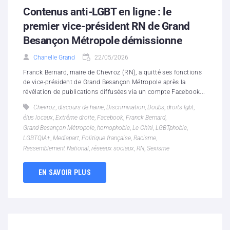
Contenus anti-LGBT en ligne : le
premier vice-président RN de Grand
Besançon Métropole démissionne
Chanelle Grand
22/05/2026
Franck Bernard, maire de Chevroz (RN), a quitté ses fonctions
de vice-président de Grand Besançon Métropole après la
révélation de publications diffusées via un compte Facebook...
Chevroz
,
discours de haine
,
Discrimination
,
Doubs
,
droits lgbt
,
élus locaux
,
Extrême droite
,
Facebook
,
Franck Bernard
,
Grand Besançon Métropole
,
homophobie
,
Le Ch’ni
,
LGBTphobie
,
LGBTQIA+
,
Mediapart
,
Politique française
,
Racisme
,
Rassemblement National
,
réseaux sociaux
,
RN
,
Sexisme
EN SAVOIR PLUS