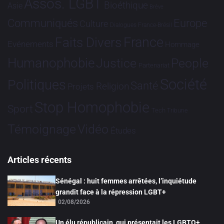
Assos. LGBT
Bioéthique
Asie
Brève
Communiqués
Europe
Culture
Dialogues France-Brésil
France
Faits Divers
Evénements
Hommage
Humanophobie
Justice
People
Partenariat
Société
Politiques
Santé
Religion
Projets
Stop Homophobie
Sport
Tech
Tribune
Vidéo
Témoignage
Études
Articles récents
Sénégal : huit femmes arrêtées, l’inquiétude
grandit face à la répression LGBT+
02/08/2026
Un élu républicain, qui présentait les LGBTQ+