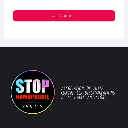
Je fais un don