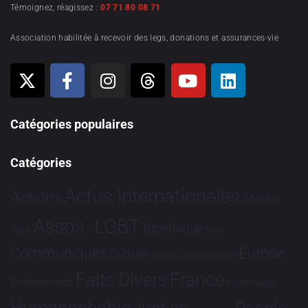
Témoignez, réagissez :
07 71 80 08 71
Association habilitée à recevoir des legs, donations et assurances-vie
Catégories populaires
Catégories
Actus Internationales
Actions
Afrique
Assos. LGBT
Bioéthique
Asie
Brève
Communiqués
Europe
Culture
Dialogues France-Brésil
France
Faits Divers
Evénements
Hommage