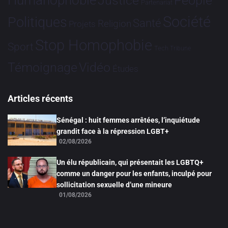
Humanophobie
Justice
People
Partenariat
Société
Politiques
Santé
Religion
Projets
Stop Homophobie
Sport
Tech
Tribune
Vidéo
Témoignage
Études
Articles récents
Sénégal : huit femmes arrêtées, l’inquiétude
grandit face à la répression LGBT+
02/08/2026
Un élu républicain, qui présentait les LGBTQ+
comme un danger pour les enfants, inculpé pour
sollicitation sexuelle d’une mineure
01/08/2026