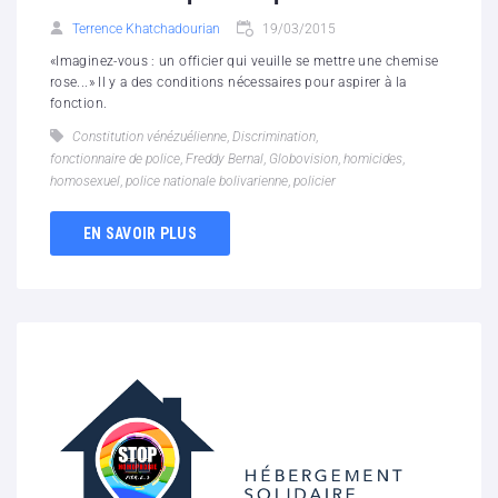
Terrence Khatchadourian
19/03/2015
«Imaginez-vous : un officier qui veuille se mettre une chemise
rose...» Il y a des conditions nécessaires pour aspirer à la
fonction.
Constitution vénézuélienne
,
Discrimination
,
fonctionnaire de police
,
Freddy Bernal
,
Globovision
,
homicides
,
homosexuel
,
police nationale bolivarienne
,
policier
EN SAVOIR PLUS