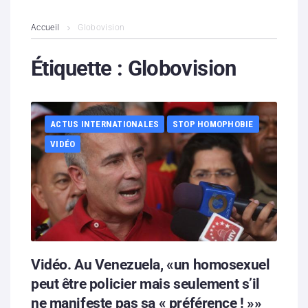
L’association
Accueil
Globovision
Contenus litigieux
Étiquette :
Globovision
Nous soutenir
ACTUS INTERNATIONALES
STOP HOMOPHOBIE
Boutique
VIDÉO
Partenaires
Contacts
Hébergement solidaire
Vidéo. Au Venezuela, «un homosexuel
peut être policier mais seulement s’il
ne manifeste pas sa « préférence ! »»