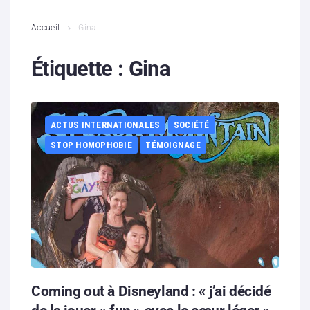
L’association
Accueil
Gina
Contenus litigieux
Étiquette :
Gina
Nous soutenir
ACTUS INTERNATIONALES
SOCIÉTÉ
Boutique
STOP HOMOPHOBIE
TÉMOIGNAGE
Partenaires
Contacts
Hébergement solidaire
Coming out à Disneyland : « j’ai décidé