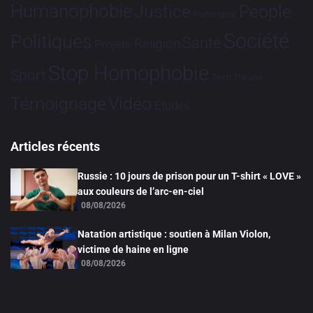
Humanophobie
Justice
People
Partenariat
Société
Politiques
Santé
Religion
Projets
Stop Homophobie
Sport
Tech
Tribune
Vidéo
Témoignage
Études
Articles récents
Russie : 10 jours de prison pour un T-shirt « LOVE »
aux couleurs de l’arc-en-ciel
08/08/2026
Natation artistique : soutien à Milan Violon,
victime de haine en ligne
08/08/2026