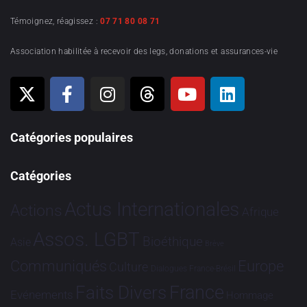
Témoignez, réagissez :
07 71 80 08 71
Association habilitée à recevoir des legs, donations et assurances-vie
Catégories populaires
Catégories
Actus Internationales
Actions
Afrique
Assos. LGBT
Bioéthique
Asie
Brève
Communiqués
Europe
Culture
Dialogues France-Brésil
France
Faits Divers
Evénements
Hommage