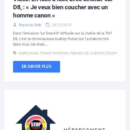
D8, : « Je veux bien coucher avec un
homme canon »
Revue du Web
28/10/2014
Dans l'émission "Le Grand 8" diffusée sur la chaîne de la TNT
D8, c'est la chroniqueuse Audrey Pulvar qui l'a d'abord mis
dans tous ces états...
audrey pulvar
,
Forever Gentlemen
,
Hapsatou Sy
,
le grand 8
,
Sinclair
EN SAVOIR PLUS