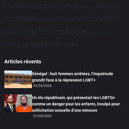
Humanophobie
Justice
People
Partenariat
Société
Politiques
Santé
Religion
Projets
Stop Homophobie
Sport
Tech
Tribune
Vidéo
Témoignage
Études
Articles récents
Sénégal : huit femmes arrêtées, l’inquiétude
grandit face à la répression LGBT+
02/08/2026
Un élu républicain, qui présentait les LGBTQ+
comme un danger pour les enfants, inculpé pour
sollicitation sexuelle d’une mineure
01/08/2026