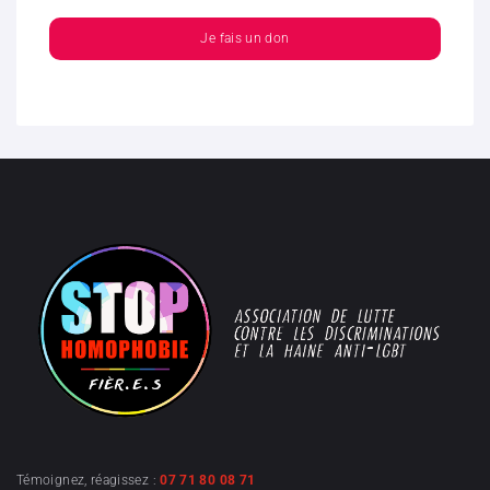
Je fais un don
Témoignez, réagissez :
07 71 80 08 71