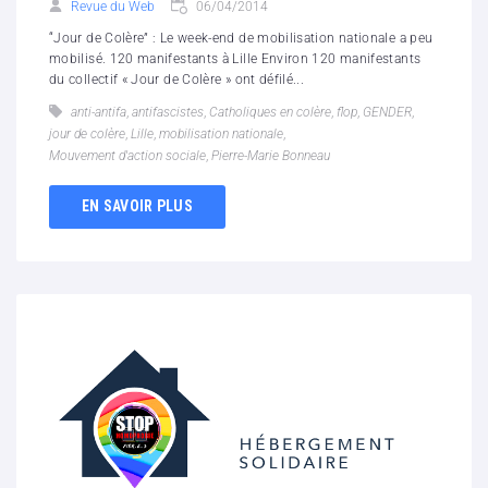
Revue du Web
06/04/2014
“Jour de Colère” : Le week-end de mobilisation nationale a peu
mobilisé. 120 manifestants à Lille Environ 120 manifestants
du collectif « Jour de Colère » ont défilé...
anti-antifa
,
antifascistes
,
Catholiques en colère
,
flop
,
GENDER
,
jour de colère
,
Lille
,
mobilisation nationale
,
Mouvement d'action sociale
,
Pierre-Marie Bonneau
EN SAVOIR PLUS