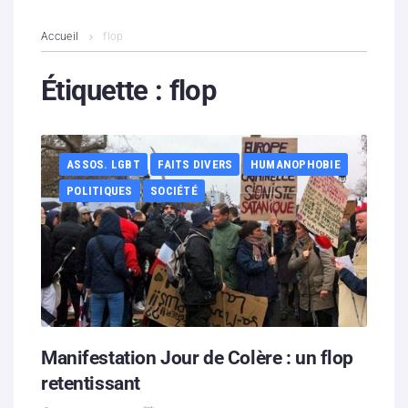
L’association
Accueil
flop
Contenus litigieux
Étiquette :
flop
Nous soutenir
ASSOS. LGBT
FAITS DIVERS
HUMANOPHOBIE
Boutique
POLITIQUES
SOCIÉTÉ
Partenaires
Contacts
Hébergement solidaire
Manifestation Jour de Colère : un flop
retentissant