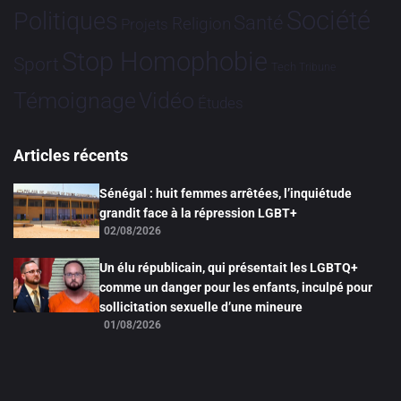
Société
Politiques
Santé
Religion
Projets
Stop Homophobie
Sport
Tech
Tribune
Vidéo
Témoignage
Études
Articles récents
Sénégal : huit femmes arrêtées, l’inquiétude
grandit face à la répression LGBT+
02/08/2026
Un élu républicain, qui présentait les LGBTQ+
comme un danger pour les enfants, inculpé pour
sollicitation sexuelle d’une mineure
01/08/2026