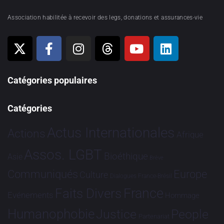
Association habilitée à recevoir des legs, donations et assurances-vie
Catégories populaires
Catégories
Actus Internationales
Actions
Afrique
Assos. LGBT
Bioéthique
Asie
Brève
Communiqués
Europe
Culture
Dialogues France-Brésil
France
Faits Divers
Evénements
Hommage
Humanophobie
Justice
People
Partenariat