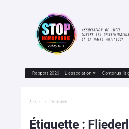
Rapport 2026
L’association
Contenus liti
Accueil
Fliederlich
Étiquette :
Flieder