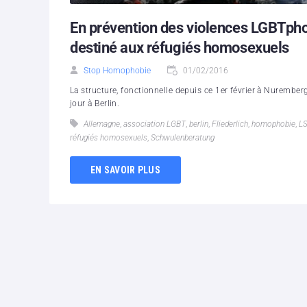
En prévention des violences LGBTpho
destiné aux réfugiés homosexuels
Stop Homophobie
01/02/2016
La structure, fonctionnelle depuis ce 1er février à Nuremberg
jour à Berlin.
Allemagne
,
association LGBT
,
berlin
,
Fliederlich
,
homophobie
,
L
réfugiés homosexuels
,
Schwulenberatung
EN SAVOIR PLUS