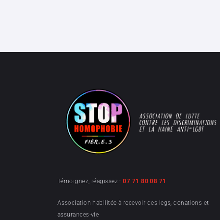
Témoignez, réagissez :
07 71 80 08 71
Association habilitée à recevoir des legs, donations et
assurances-vie