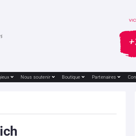
gieux
Nous soutenir
Boutique
Partenaires
Con
lich