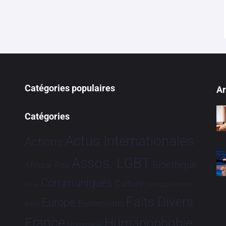
Catégories populaires
Ar
Catégories
Actus Internationales
Actions
Assos. LGBT
Bioéthique
Afrique
Asie
Communiqués
Culture
Dialogues France-
Brève
Faits Divers
Europe
Evénements
Brésil
France
Humanophobie
Hommage