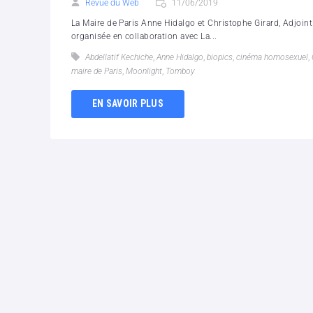
Revue du Web
11/06/2019
La Maire de Paris Anne Hidalgo et Christophe Girard, Adjoint 
organisée en collaboration avec La...
Abdellatif Kechiche
,
Anne Hidalgo
,
biopics
,
cinéma homosexuel
,
maire de Paris
,
Moonlight
,
Tomboy
EN SAVOIR PLUS