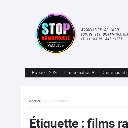
Rapport 2026
L’association
Contenus liti
Accueil
films rares
Étiquette :
films r