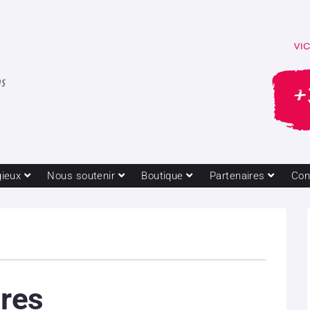
gieux
Nous soutenir
Boutique
Partenaires
Con
ares