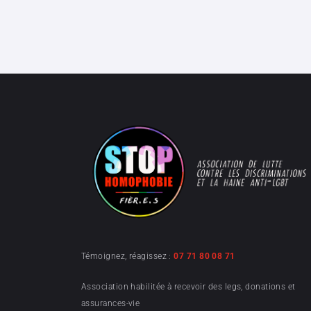
Témoignez, réagissez :
07 71 80 08 71
Association habilitée à recevoir des legs, donations et
assurances-vie