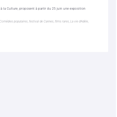
à la Culture, proposent à partir du 25 juin une exposition
Comédies populaires
,
festival de Cannes
,
films rares
,
La vie d'Adèle
,