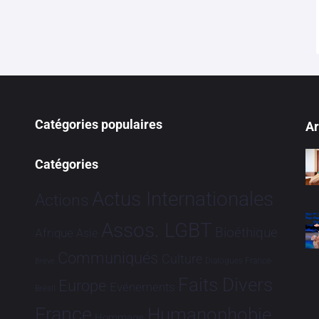
Catégories populaires
Ar
Catégories
Actus Internationales
Actions
Assos. LGBT
Bioéthique
Afrique
Asie
Communiqués
Culture
Dialogues France-
Brève
Faits Divers
Europe
Evénements
Brésil
France
Humanophobie
Hommage