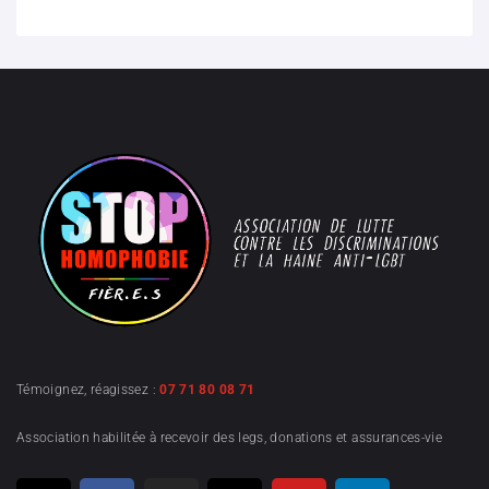
Témoignez, réagissez :
07 71 80 08 71
Association habilitée à recevoir des legs, donations et assurances-vie