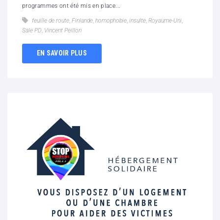
programmes ont été mis en place...
feuille de route
,
Finlande
,
homophobie
,
insulte
,
Royaume-Uni
,
Sale PD
,
Vincent Peillon
EN SAVOIR PLUS