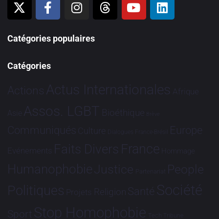
Catégories populaires
Catégories
Actus Internationales
Actions
Afrique
Assos. LGBT
Bioéthique
Asie
Brève
Communiqués
Europe
Culture
Dialogues France-Brésil
France
Faits Divers
Evénements
Hommage
Humanophobie
Justice
People
Partenariat
Société
Politiques
Santé
Religion
Projets
Stop Homophobie
Sport
Tech
Tribune