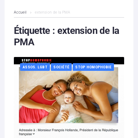
L’association
Accueil
extension de la PMA
Contenus litigieux
Étiquette :
extension de la
PMA
Nous soutenir
Boutique
ASSOS. LGBT
SOCIÉTÉ
STOP HOMOPHOBIE
Partenaires
Contacts
Hébergement solidaire