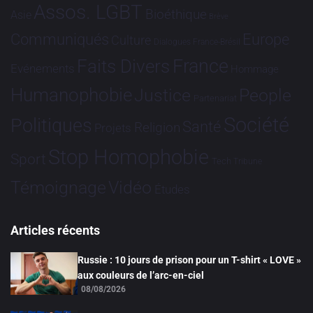
Assos. LGBT
Bioéthique
Asie
Brève
Communiqués
Europe
Culture
Dialogues France-Brésil
France
Faits Divers
Evénements
Hommage
Humanophobie
Justice
People
Partenariat
Société
Politiques
Santé
Religion
Projets
Stop Homophobie
Sport
Tech
Tribune
Vidéo
Témoignage
Études
Articles récents
Russie : 10 jours de prison pour un T-shirt « LOVE »
aux couleurs de l’arc-en-ciel
08/08/2026