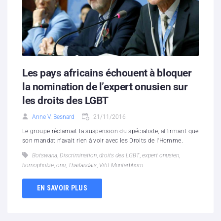
Les pays africains échouent à bloquer
la nomination de l’expert onusien sur
les droits des LGBT
Anne V. Besnard
21/11/2016
Le groupe réclamait la suspension du spécialiste, affirmant que
son mandat n'avait rien à voir avec les Droits de l'Homme.
Botswana
,
Discrimination
,
droits des LGBT
,
expert onusien
,
homophobie
,
onu
,
Thaïlandais
,
Vitit Muntarbhorn
EN SAVOIR PLUS