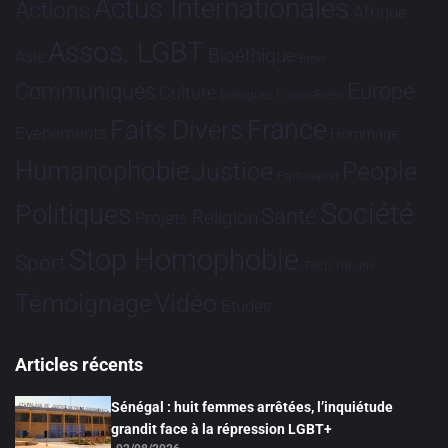
Actus Internationales
Actions
Afrique
Assos. LGBT
Bioéthique
Asie
Brève
Communiqués
Europe
Culture
Dialogues France-Brésil
France
Faits Divers
Evénements
Hommage
Humanophobie
Justice
People
Partenariat
Société
Politiques
Santé
Religion
Projets
Stop Homophobie
Sport
Tech
Tribune
Vidéo
Témoignage
Études
Articles récents
Sénégal : huit femmes arrêtées, l’inquiétude
grandit face à la répression LGBT+