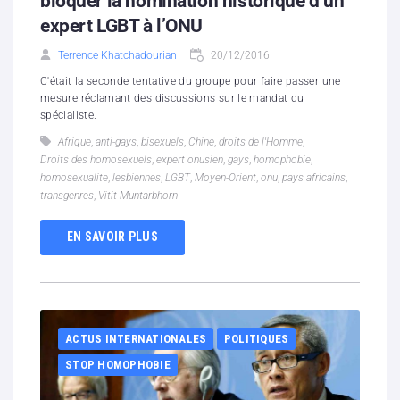
bloquer la nomination historique d’un
expert LGBT à l’ONU
Terrence Khatchadourian
20/12/2016
C'était la seconde tentative du groupe pour faire passer une
mesure réclamant des discussions sur le mandat du
spécialiste.
Afrique
,
anti-gays
,
bisexuels
,
Chine
,
droits de l'Homme
,
Droits des homosexuels
,
expert onusien
,
gays
,
homophobie
,
homosexualite
,
lesbiennes
,
LGBT
,
Moyen-Orient
,
onu
,
pays africains
,
transgenres
,
Vitit Muntarbhorn
EN SAVOIR PLUS
ACTUS INTERNATIONALES
POLITIQUES
STOP HOMOPHOBIE