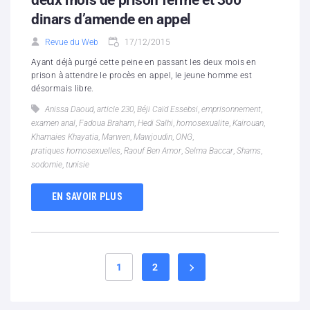
dinars d’amende en appel
Revue du Web
17/12/2015
Ayant déjà purgé cette peine en passant les deux mois en
prison à attendre le procès en appel, le jeune homme est
désormais libre.
Anissa Daoud
,
article 230
,
Béji Caïd Essebsi
,
emprisonnement
,
examen anal
,
Fadoua Braham
,
Hedi Salhi
,
homosexualite
,
Kairouan
,
Khamaies Khayatia
,
Marwen
,
Mawjoudin
,
ONG
,
pratiques homosexuelles
,
Raouf Ben Amor
,
Selma Baccar
,
Shams
,
sodomie
,
tunisie
EN SAVOIR PLUS
1
2