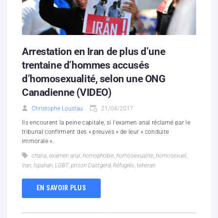
Arrestation en Iran de plus d’une
trentaine d’hommes accusés
d’homosexualité, selon une ONG
Canadienne (VIDEO)
Christophe Loustau
21/04/2017
Ils encourent la peine capitale, si l'examen anal réclamé par le
tribunal confirment des « preuves » de leur « conduite
immorale ».
charia
,
examen anal
,
homophobie
,
homosexualite
,
homosexuel
,
Iran
,
Ispahan
,
LGBT
,
prison Dastgerd
,
Réfugiés
,
teheran
EN SAVOIR PLUS