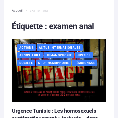
L’association
Accueil
examen anal
Contenus litigieux
Étiquette :
examen anal
Nous soutenir
ACTIONS
ACTUS INTERNATIONALES
Boutique
ASSOS. LGBT
HUMANOPHOBIE
JUSTICE
Partenaires
SOCIÉTÉ
STOP HOMOPHOBIE
TÉMOIGNAGE
Contacts
Hébergement solidaire
Urgence Tunisie : Les homosexuels