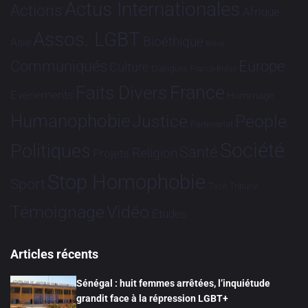
Actus Internationales
Actions
Afrique
Assos. LGBT
Bioéthique
Asie
Brève
Communiqués
Europe
Culture
Dialogues France-Brésil
France
Faits Divers
Evénements
Hommage
Humanophobie
Justice
People
Partenariat
Société
Politiques
Santé
Religion
Projets
Stop Homophobie
Sport
Tech
Tribune
Vidéo
Témoignage
Études
Articles récents
Sénégal : huit femmes arrêtées, l’inquiétude
grandit face à la répression LGBT+