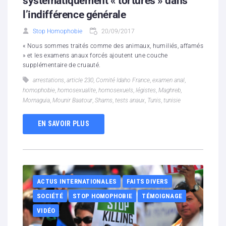
systématiquement « torturés » dans
l’indifférence générale
Stop Homophobie
20/09/2017
« Nous sommes traités comme des animaux, humiliés, affamés
» et les examens anaux forcés ajoutent une couche
supplémentaire de cruauté.
arrestations
,
article 230
,
Comité Idaho France
,
examen anal
,
homophobie
,
homosexualite
,
homosexuels
,
légistes
,
Maghreb
,
Mornaguia
,
Mounir Baatour
,
Shams
,
tests anaux
,
Tunis
,
tunisie
EN SAVOIR PLUS
ACTUS INTERNATIONALES
FAITS DIVERS
SOCIÉTÉ
STOP HOMOPHOBIE
TÉMOIGNAGE
VIDÉO