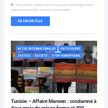
Amna Guellali
,
examen anal
,
homosexuels
,
Human Rights Watch
,
rapports homosexuels
,
sodomie
,
Sousse
,
tunisie
EN SAVOIR PLUS
ACTUS INTERNATIONALES
FAITS DIVERS
JUSTICE
SOCIÉTÉ
STOP HOMOPHOBIE
Tunisie – Affaire Marwen : condamné à
deux mois de prison ferme et 300