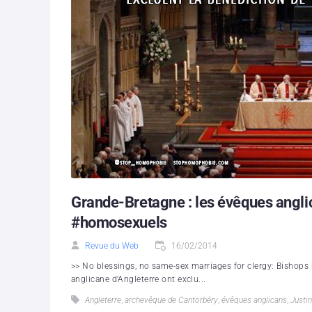
Grande-Bretagne : les évêques angli
#homosexuels
Revue du Web
16/02/2014
>> No blessings, no same-sex marriages for clergy: Bishops 
anglicane d’Angleterre ont exclu...
Angleterre
,
archevêque de Cantorbéry
,
évêques anglicans
,
Justi