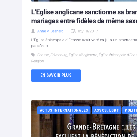
L’Eglise anglicane sanctionne sa bran
mariages entre fidèles de même sex
Anne V. Besnard
05/10/2017
L'Église épiscopale d'Écosse avait voté en juin un amendeme
passées ».
Ecosse
,
Édimbourg
,
Eglise d'Angleterre
,
Église épiscopale d'Éco
Religion
EN SAVOIR PLUS
ACTUS INTERNATIONALES
ASSOS. LGBT
POLIT