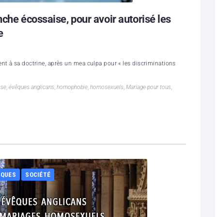
che écossaise, pour avoir autorisé les
e
nt à sa doctrine, après un mea culpa pour « les discriminations
sse
,
évêques anglicans
,
homophobie
,
homosexuels
,
Mariage pour tous
,
IQUES
SOCIÉTÉ