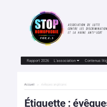
Rapport 2026
L’association
Contenus liti
Accueil
évêques anglicans
Étiquette :
évêque