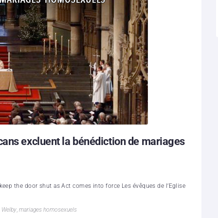
cans excluent la bénédiction de mariages
keep the door shut as Act comes into force Les évêques de l’Eglise
n Welby
,
mariages homosexuels