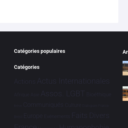
Catégories populaires
Ar
Catégories
Actus Internationales
Actions
Assos. LGBT
Bioéthique
Afrique
Asie
Communiqués
Culture
Dialogues France-
Brève
Faits Divers
Europe
Evénements
Brésil
France
Humanophobie