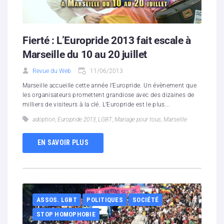
Fierté : L’Europride 2013 fait escale à
Marseille du 10 au 20 juillet
Revue du Web
11/06/2013
Marseille accueille cette année l’Europride. Un évènement que
les organisateurs promettent grandiose avec des dizaines de
milliers de visiteurs à la clé. L’Europride est le plus...
adoption
,
Europride 2013
,
LGBT
,
Mariage pour tous
,
Marseille
EN SAVOIR PLUS
ASSOS. LGBT
POLITIQUES
SOCIÉTÉ
STOP HOMOPHOBIE