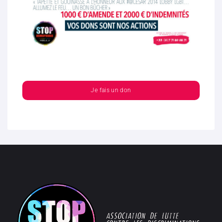
Je fais un don