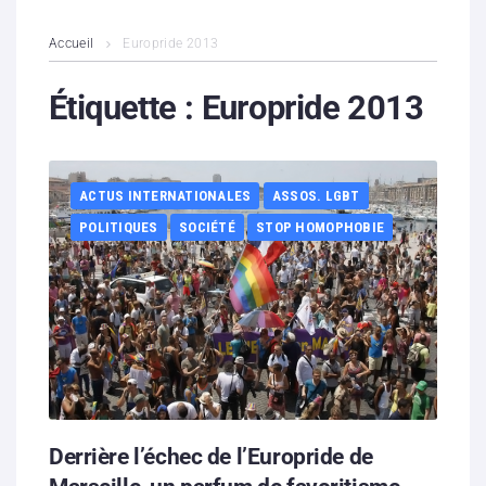
L’association
Accueil
Europride 2013
Contenus litigieux
Étiquette :
Europride 2013
Nous soutenir
ACTUS INTERNATIONALES
ASSOS. LGBT
Boutique
POLITIQUES
SOCIÉTÉ
STOP HOMOPHOBIE
Partenaires
Contacts
Hébergement solidaire
Derrière l’échec de l’Europride de