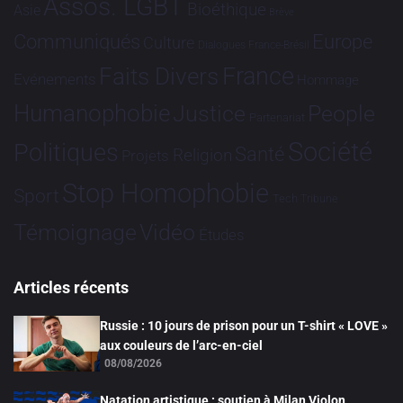
Assos. LGBT
Bioéthique
Asie
Brève
Communiqués
Europe
Culture
Dialogues France-Brésil
France
Faits Divers
Evénements
Hommage
Humanophobie
Justice
People
Partenariat
Société
Politiques
Santé
Religion
Projets
Stop Homophobie
Sport
Tech
Tribune
Vidéo
Témoignage
Études
Articles récents
Russie : 10 jours de prison pour un T-shirt « LOVE »
aux couleurs de l’arc-en-ciel
08/08/2026
Natation artistique : soutien à Milan Violon,