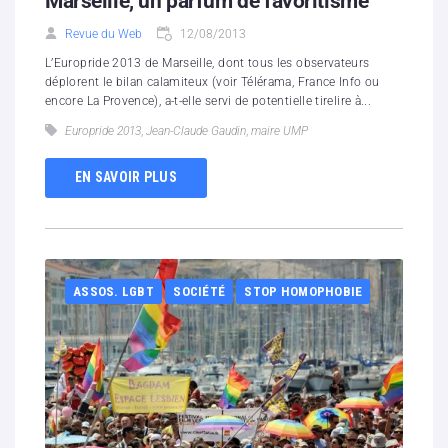
Marseille, un parfum de favoritisme
Revue du Web
12/08/2013
L’Europride 2013 de Marseille, dont tous les observateurs
déplorent le bilan calamiteux (voir Télérama, France Info ou
encore La Provence), a-t-elle servi de potentielle tirelire à...
Europride 2013
,
Jean-Claude Gaudin
,
maire UMP
EN SAVOIR PLUS
ASSOS. LGBT
SOCIÉTÉ
STOP HOMOPHOBIE