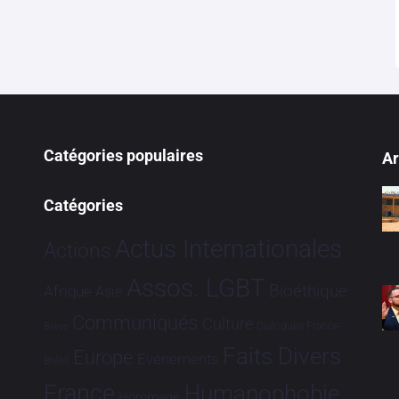
Catégories populaires
Ar
Catégories
Actus Internationales
Actions
Assos. LGBT
Bioéthique
Afrique
Asie
Communiqués
Culture
Dialogues France-
Brève
Faits Divers
Europe
Evénements
Brésil
France
Humanophobie
Hommage