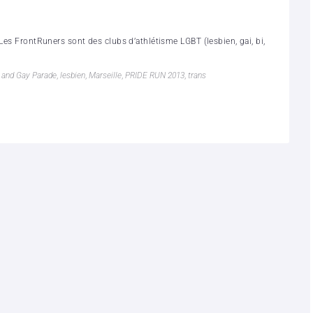
Les FrontRuners sont des clubs d’athlétisme LGBT (lesbien, gai, bi,
 and Gay Parade
,
lesbien
,
Marseille
,
PRIDE RUN 2013
,
trans