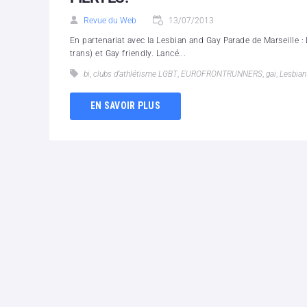
Revue du Web
13/07/2013
En partenariat avec la Lesbian and Gay Parade de Marseille : 
trans) et Gay friendly. Lancé...
bi
,
clubs d’athlétisme LGBT
,
EUROFRONTRUNNERS
,
gai
,
Lesbian
EN SAVOIR PLUS