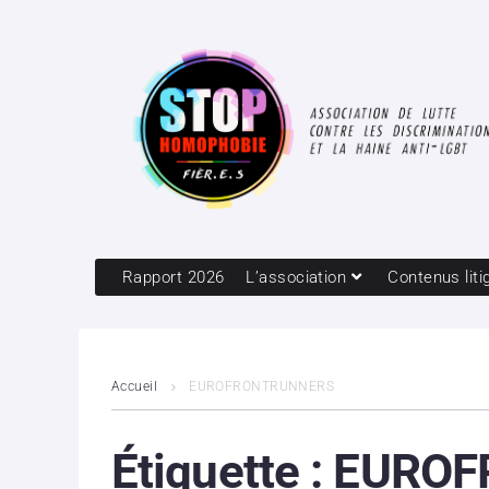
Rapport 2026
L’association
Contenus liti
Accueil
EUROFRONTRUNNERS
Étiquette :
EUROF