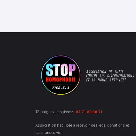
Témoignez, réagissez :
07 71 80 08 71
Association habilitée à recevoir des legs, donations et
assurances-vie