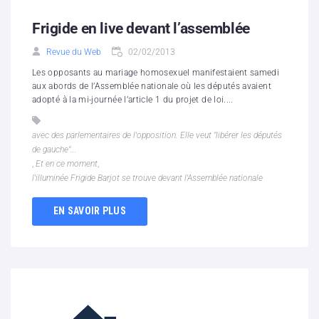
Frigide en live devant l’assemblée
Revue du Web
02/02/2013
Les opposants au mariage homosexuel manifestaient samedi
aux abords de l’Assemblée nationale où les députés avaient
adopté à la mi-journée l’article 1 du projet de loi....
avec des parlementaires de l'opposition. Elle veut "libérer les députés
de gauche"...
,
Et en ce moment
,
l'illuminée Frigide Barjot se trouve devant l'Assemblée nationale
EN SAVOIR PLUS