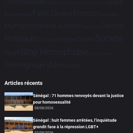
Communiqués
Europe
Culture
Dialogues France-Brésil
France
Faits Divers
Evénements
Hommage
Humanophobie
Justice
People
Partenariat
Société
Politiques
Santé
Religion
Projets
Stop Homophobie
Sport
Tech
Tribune
Vidéo
Témoignage
Études
Articles récents
Sénégal : 71 hommes renvoyés devant la justice
pour homosexualité
08/08/2026
Sénégal : huit femmes arrêtées, l’inquiétude
grandit face à la répression LGBT+
02/08/2026