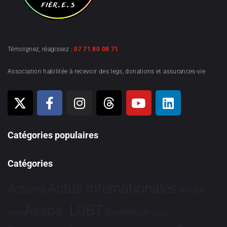
Témoignez, réagissez :
07 71 80 08 71
Association habilitée à recevoir des legs, donations et assurances-vie
Catégories populaires
Catégories
Actus Internationales
Actions
Afrique
Assos. LGBT
Bioéthique
Asie
Brève