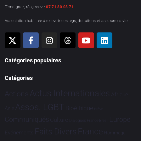
Témoignez, réagissez :
07 71 80 08 71
Association habilitée à recevoir des legs, donations et assurances-vie
Catégories populaires
Catégories
Actus Internationales
Actions
Afrique
Assos. LGBT
Bioéthique
Asie
Brève
Communiqués
Europe
Culture
Dialogues France-Brésil
France
Faits Divers
Evénements
Hommage