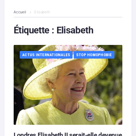
L’association
Accueil
Elisabeth
Contenus litigieux
Étiquette :
Elisabeth
Nous soutenir
ACTUS INTERNATIONALES
STOP HOMOPHOBIE
Boutique
Partenaires
Contacts
Hébergement solidaire
Londres Elisabeth II serait-elle devenue