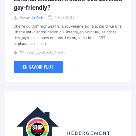
gay-friendly?
Revue du Web
10/03/2013
Cheffe du Commonwealth, la souveraine signe aujourd’hui une
Charte anti-discrimination qui intègre, en pointillé, les droits
des gays, lesbiennes et trans. Les organisations LGBT
applaudissent… un...
Elisabeth
,
gay-friendly
,
Londres
EN SAVOIR PLUS