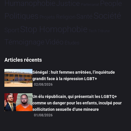
Humanophobie
Justice
People
Partenariat
Société
Politiques
Santé
Religion
Projets
Stop Homophobie
Sport
Tech
Tribune
Vidéo
Témoignage
Études
Articles récents
Sénégal : huit femmes arrêtées, l’inquiétude
grandit face à la répression LGBT+
02/08/2026
Un élu républicain, qui présentait les LGBTQ+
comme un danger pour les enfants, inculpé pour
sollicitation sexuelle d’une mineure
01/08/2026