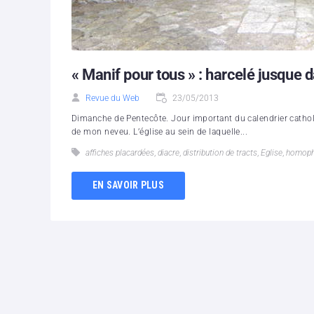
« Manif pour tous » : harcelé jusque 
Revue du Web
23/05/2013
Dimanche de Pentecôte. Jour important du calendrier catho
de mon neveu. L’église au sein de laquelle...
affiches placardées
,
diacre
,
distribution de tracts
,
Eglise
,
homoph
EN SAVOIR PLUS