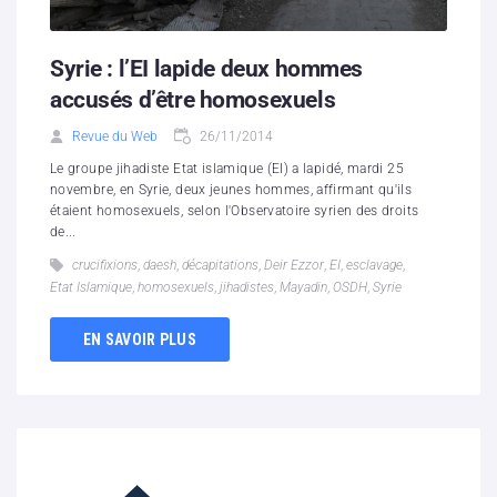
Syrie : l’EI lapide deux hommes
accusés d’être homosexuels
Revue du Web
26/11/2014
Le groupe jihadiste Etat islamique (EI) a lapidé, mardi 25
novembre, en Syrie, deux jeunes hommes, affirmant qu'ils
étaient homosexuels, selon l'Observatoire syrien des droits
de...
crucifixions
,
daesh
,
décapitations
,
Deir Ezzor
,
EI
,
esclavage
,
Etat Islamique
,
homosexuels
,
jihadistes
,
Mayadin
,
OSDH
,
Syrie
EN SAVOIR PLUS