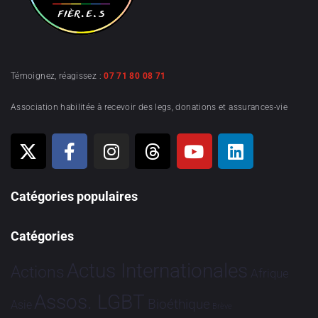
Témoignez, réagissez :
07 71 80 08 71
Association habilitée à recevoir des legs, donations et assurances-vie
Catégories populaires
Catégories
Actus Internationales
Actions
Afrique
Assos. LGBT
Bioéthique
Asie
Brève