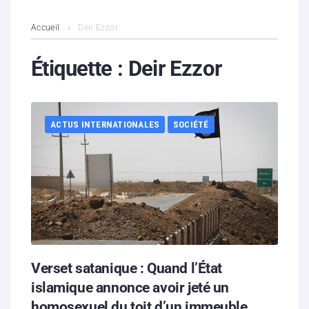
L’association
Accueil
Deir Ezzor
Contenus litigieux
Étiquette :
Deir Ezzor
Nous soutenir
ACTUS INTERNATIONALES
SOCIÉTÉ
Boutique
Partenaires
Contacts
Hébergement solidaire
Verset satanique : Quand l’État
islamique annonce avoir jeté un
homosexuel du toit d’un immeuble