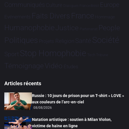
Communiqués
Europe
Culture
Dialogues France-Brésil
France
Faits Divers
Evénements
Hommage
Humanophobie
Justice
People
Partenariat
Société
Politiques
Santé
Religion
Projets
Stop Homophobie
Sport
Tech
Tribune
Vidéo
Témoignage
Études
Articles récents
Russie : 10 jours de prison pour un T-shirt « LOVE »
aux couleurs de l’arc-en-ciel
08/08/2026
Natation artistique : soutien à Milan Violon,
victime de haine en ligne