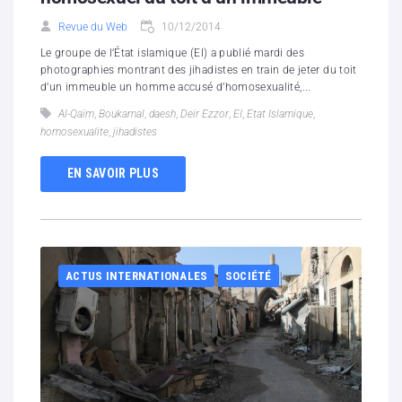
Revue du Web
10/12/2014
Le groupe de l’État islamique (EI) a publié mardi des
photographies montrant des jihadistes en train de jeter du toit
d’un immeuble un homme accusé d’homosexualité,...
Al-Qaïm
,
Boukamal
,
daesh
,
Deir Ezzor
,
EI
,
Etat Islamique
,
homosexualite
,
jihadistes
EN SAVOIR PLUS
ACTUS INTERNATIONALES
SOCIÉTÉ