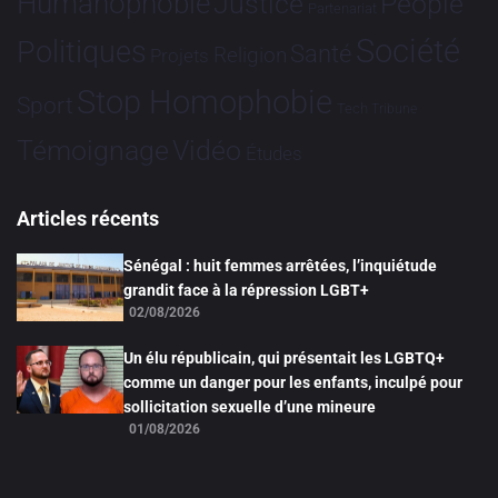
Humanophobie
Justice
People
Partenariat
Société
Politiques
Santé
Religion
Projets
Stop Homophobie
Sport
Tech
Tribune
Vidéo
Témoignage
Études
Articles récents
Sénégal : huit femmes arrêtées, l’inquiétude
grandit face à la répression LGBT+
02/08/2026
Un élu républicain, qui présentait les LGBTQ+
comme un danger pour les enfants, inculpé pour
sollicitation sexuelle d’une mineure
01/08/2026