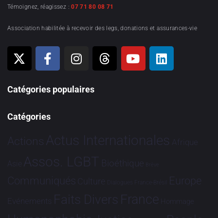
Témoignez, réagissez :
07 71 80 08 71
Association habilitée à recevoir des legs, donations et assurances-vie
Catégories populaires
Catégories
Actus Internationales
Actions
Afrique
Assos. LGBT
Bioéthique
Asie
Brève
Communiqués
Europe
Culture
Dialogues France-Brésil
France
Faits Divers
Evénements
Hommage