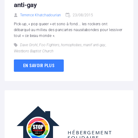
anti-gay
Terrence Khatchadourian
23/08/2015
Pick-up, « pop queer » et sono à fond... les rockers ont
débarqué au milieu des pancartes nauséabondes pour lessiver
tout « ce beau monde ».
Dave Grohl
,
Foo Fighters
,
homophobes
,
manif anti-gay
,
Westboro Baptist Church
EN SAVOIR PLUS