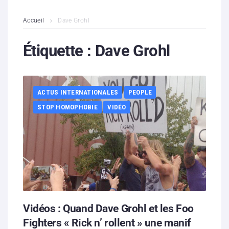
L’association
Accueil
Dave Grohl
Contenus litigieux
Étiquette :
Dave Grohl
Nous soutenir
ACTUS INTERNATIONALES
PEOPLE
Boutique
STOP HOMOPHOBIE
VIDÉO
Partenaires
Contacts
Hébergement solidaire
Vidéos : Quand Dave Grohl et les Foo
Fighters « Rick n’ rollent » une manif