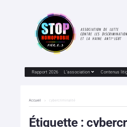
Rapport 2026
L’association
Contenus liti
Accueil
cybercriminalité
Étiquette :
cybercr