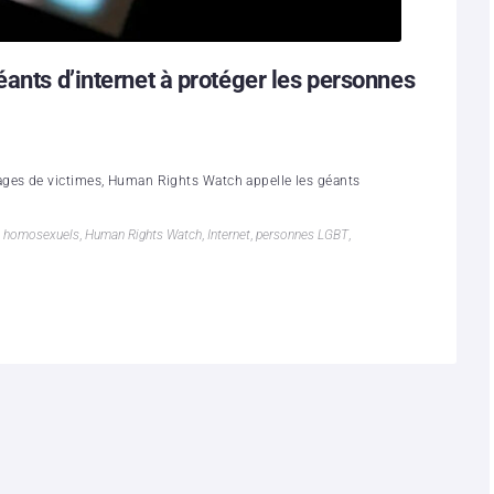
éants d’internet à protéger les personnes
ges de victimes, Human Rights Watch appelle les géants
,
homosexuels
,
Human Rights Watch
,
Internet
,
personnes LGBT
,