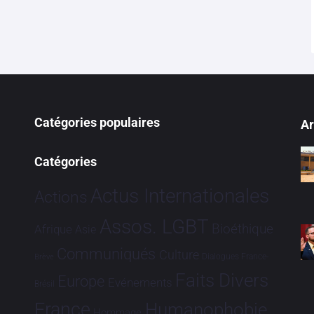
Catégories populaires
Ar
Catégories
Actus Internationales
Actions
Assos. LGBT
Bioéthique
Afrique
Asie
Communiqués
Culture
Dialogues France-
Brève
Faits Divers
Europe
Evénements
Brésil
France
Humanophobie
Hommage