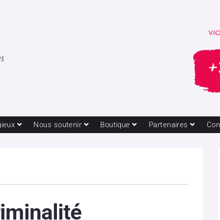
gieux
Nous soutenir
Boutique
Partenaires
Con
iminalité