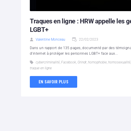
Traques en ligne : HRW appelle les g
LGBT+
Valentine Monceau
22/02/2023
Dans un rapport de 135 pages, documenté par des témoigna
d'internet à protéger les personnes LGBT+ face aux...
cybercriminalité
,
Facebook
,
Grindr
,
homophobie
,
homosexualité
traque en ligne
EN SAVOIR PLUS