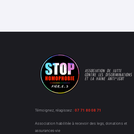
Témoignez, réagissez :
07 71 80 08 71
Association habilitée à recevoir des legs, donations et
assurances-vie