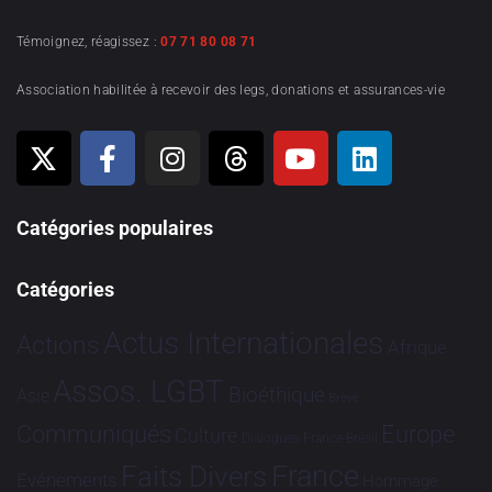
Témoignez, réagissez :
07 71 80 08 71
Association habilitée à recevoir des legs, donations et assurances-vie
Catégories populaires
Catégories
Actus Internationales
Actions
Afrique
Assos. LGBT
Bioéthique
Asie
Brève
Communiqués
Europe
Culture
Dialogues France-Brésil
France
Faits Divers
Evénements
Hommage