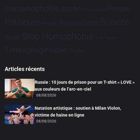
Humanophobie
Justice
People
Partenariat
Société
Politiques
Santé
Religion
Projets
Stop Homophobie
Sport
Tech
Tribune
Vidéo
Témoignage
Études
Articles récents
Russie : 10 jours de prison pour un T-shirt « LOVE »
aux couleurs de l’arc-en-ciel
08/08/2026
Natation artistique : soutien à Milan Violon,
victime de haine en ligne
08/08/2026