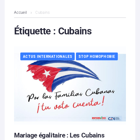
L’association
Accueil
Cubains
Contenus litigieux
Étiquette :
Cubains
Nous soutenir
ACTUS INTERNATIONALES
STOP HOMOPHOBIE
Boutique
Partenaires
Contacts
Hébergement solidaire
Mariage égalitaire : Les Cubains