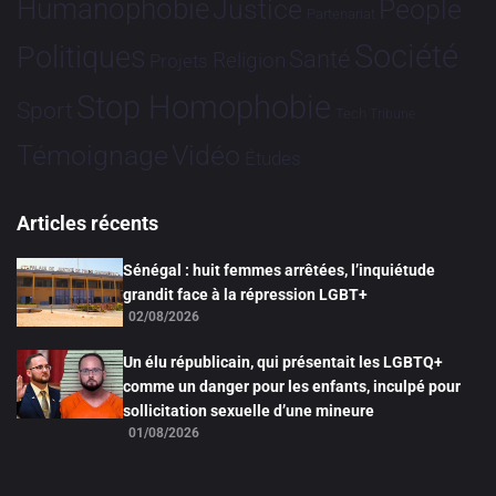
Humanophobie
Justice
People
Partenariat
Société
Politiques
Santé
Religion
Projets
Stop Homophobie
Sport
Tech
Tribune
Vidéo
Témoignage
Études
Articles récents
Sénégal : huit femmes arrêtées, l’inquiétude
grandit face à la répression LGBT+
02/08/2026
Un élu républicain, qui présentait les LGBTQ+
comme un danger pour les enfants, inculpé pour
sollicitation sexuelle d’une mineure
01/08/2026