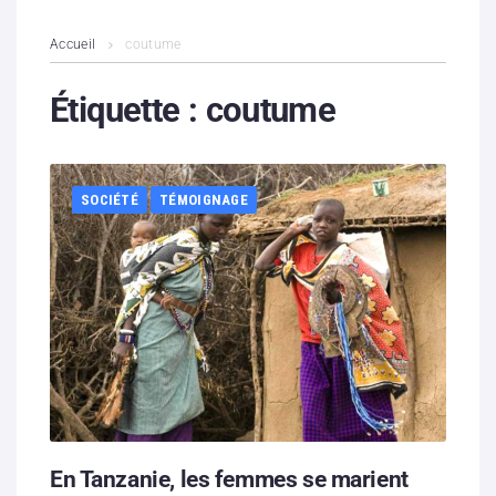
L’association
Accueil
coutume
Contenus litigieux
Étiquette :
coutume
Nous soutenir
SOCIÉTÉ
TÉMOIGNAGE
Boutique
Partenaires
Contacts
Hébergement solidaire
En Tanzanie, les femmes se marient