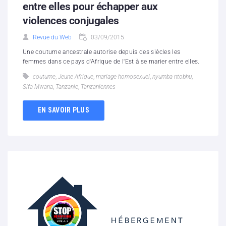
entre elles pour échapper aux
violences conjugales
Revue du Web
03/09/2015
Une coutume ancestrale autorise depuis des siècles les
femmes dans ce pays d'Afrique de l'Est à se marier entre elles.
coutume
,
Jeune Afrique
,
mariage homosexuel
,
nyumba ntobhu
,
Sifa Mwana
,
Tanzanie
,
Tanzaniennes
EN SAVOIR PLUS