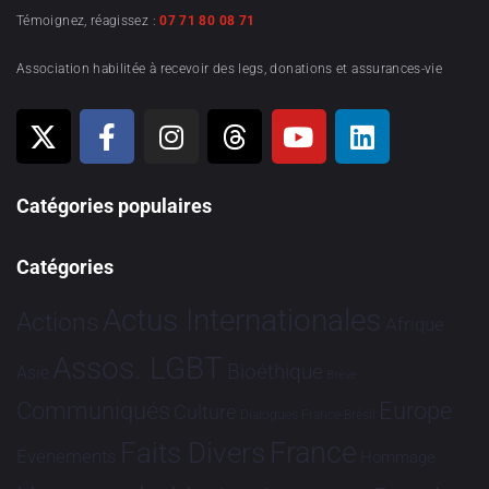
Témoignez, réagissez :
07 71 80 08 71
Association habilitée à recevoir des legs, donations et assurances-vie
Catégories populaires
Catégories
Actus Internationales
Actions
Afrique
Assos. LGBT
Bioéthique
Asie
Brève
Communiqués
Europe
Culture
Dialogues France-Brésil
France
Faits Divers
Evénements
Hommage