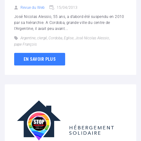
Revue du Web
15/04/2013
José Nicolas Alessio, 55 ans, a d’abord été suspendu en 2010
par sa hiérarchie. A Cordoba, grande ville du centre de
l’Argentine, il avait peu avant...
Argentine
,
clergé
,
Cordoba
,
Eglise
,
José Nicolas Alessio
,
pape François
EN SAVOIR PLUS