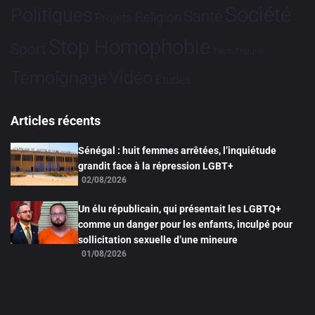
Société
Politiques
Santé
Religion
Projets
Stop Homophobie
Sport
Tech
Tribune
Vidéo
Témoignage
Études
Articles récents
Sénégal : huit femmes arrêtées, l’inquiétude
grandit face à la répression LGBT+
02/08/2026
Un élu républicain, qui présentait les LGBTQ+
comme un danger pour les enfants, inculpé pour
sollicitation sexuelle d’une mineure
01/08/2026