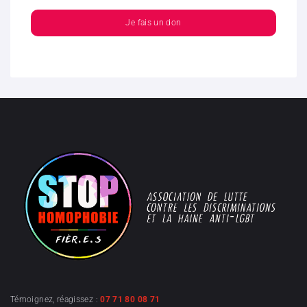
Je fais un don
Témoignez, réagissez :
07 71 80 08 71