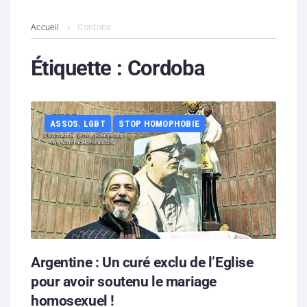
L’association
Accueil
Cordoba
Contenus litigieux
Étiquette :
Cordoba
Nous soutenir
ASSOS. LGBT
STOP HOMOPHOBIE
Boutique
Partenaires
Contacts
Hébergement solidaire
Argentine : Un curé exclu de l’Eglise
pour avoir soutenu le mariage
homosexuel !