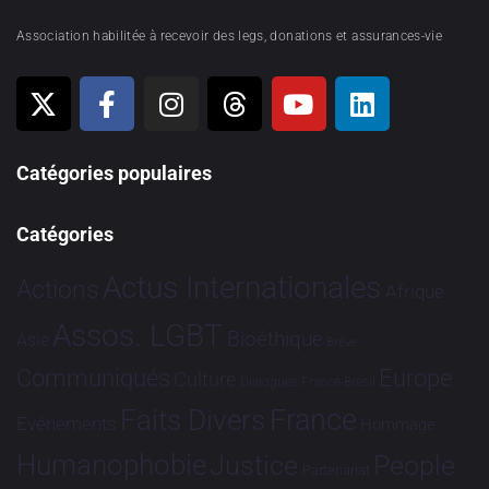
Association habilitée à recevoir des legs, donations et assurances-vie
Catégories populaires
Catégories
Actus Internationales
Actions
Afrique
Assos. LGBT
Bioéthique
Asie
Brève
Communiqués
Europe
Culture
Dialogues France-Brésil
France
Faits Divers
Evénements
Hommage
Humanophobie
Justice
People
Partenariat