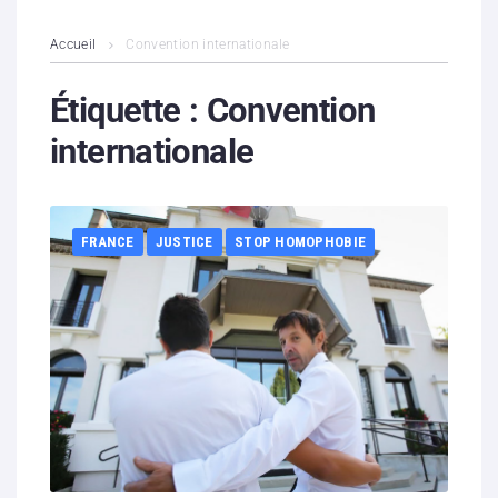
L’association
Accueil
Convention internationale
Contenus litigieux
Étiquette :
Convention
internationale
Nous soutenir
Boutique
FRANCE
JUSTICE
STOP HOMOPHOBIE
Partenaires
Contacts
Hébergement solidaire