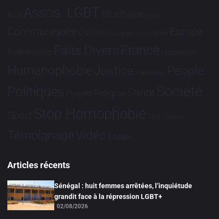
Assos. LGBT
Bioéthique
Asie
Brève
Communiqués
Europe
Culture
Dialogues France-Brésil
France
Faits Divers
Evénements
Hommage
Humanophobie
Justice
People
Partenariat
Société
Politiques
Santé
Religion
Projets
Stop Homophobie
Sport
Tech
Tribune
Vidéo
Témoignage
Études
Articles récents
Sénégal : huit femmes arrêtées, l’inquiétude
grandit face à la répression LGBT+
02/08/2026