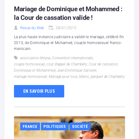
Mariage de Dominique et Mohammed :
la Cour de cassation valide !
Revue du Web
28/01/2015
La plus haute instance judiciaire a validé le mariage, célébré fin
2013, de Dominique et Mohamed, couple homosexuel franco-
marocain.
association Ahluna
,
Convention internationale
,
couple homosexuel
,
cour d'appel de Chambéry
,
Cour de cassation
,
Dominique et Mohammed
,
Jean-Dominique Sarcelet
,
mariage homosexuel
,
Mariage pour tous
,
Maroc
,
parquet de Chambéry
EN SAVOIR PLUS
FRANCE
POLITIQUES
SOCIÉTÉ