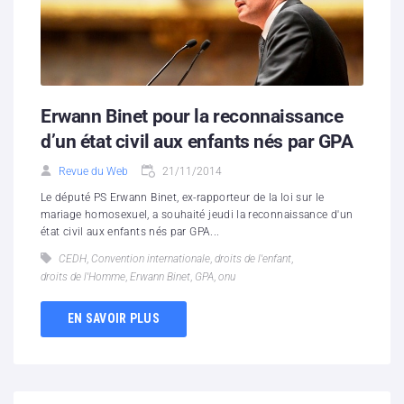
Erwann Binet pour la reconnaissance
d’un état civil aux enfants nés par GPA
Revue du Web
21/11/2014
Le député PS Erwann Binet, ex-rapporteur de la loi sur le
mariage homosexuel, a souhaité jeudi la reconnaissance d'un
état civil aux enfants nés par GPA...
CEDH
,
Convention internationale
,
droits de l'enfant
,
droits de l'Homme
,
Erwann Binet
,
GPA
,
onu
EN SAVOIR PLUS