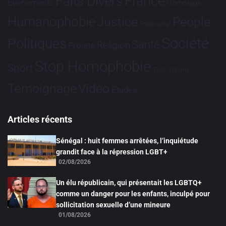
France
Faits Divers
Evénements
Hommage
Humanophobie
Justice
People
Partenariat
Société
Politiques
Santé
Religion
Projets
Stop Homophobie
Sport
Tech
Tribune
Vidéo
Témoignage
Études
Articles récents
Sénégal : huit femmes arrêtées, l’inquiétude
grandit face à la répression LGBT+
02/08/2026
Un élu républicain, qui présentait les LGBTQ+
comme un danger pour les enfants, inculpé pour
sollicitation sexuelle d’une mineure
01/08/2026