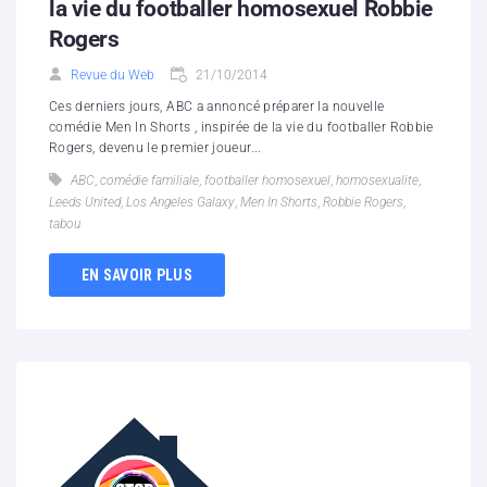
la vie du footballer homosexuel Robbie
Rogers
Revue du Web
21/10/2014
Ces derniers jours, ABC a annoncé préparer la nouvelle
comédie Men In Shorts , inspirée de la vie du footballer Robbie
Rogers, devenu le premier joueur...
ABC
,
comédie familiale
,
footballer homosexuel
,
homosexualite
,
Leeds United
,
Los Angeles Galaxy
,
Men In Shorts
,
Robbie Rogers
,
tabou
EN SAVOIR PLUS