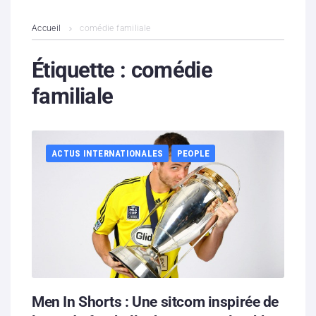
L’association
Accueil
comédie familiale
Contenus litigieux
Étiquette :
comédie
familiale
Nous soutenir
Boutique
ACTUS INTERNATIONALES
PEOPLE
Partenaires
Contacts
Hébergement solidaire
Men In Shorts : Une sitcom inspirée de