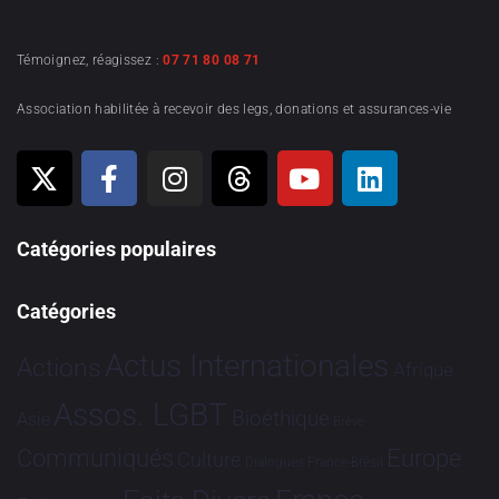
Témoignez, réagissez :
07 71 80 08 71
Association habilitée à recevoir des legs, donations et assurances-vie
Catégories populaires
Catégories
Actus Internationales
Actions
Afrique
Assos. LGBT
Bioéthique
Asie
Brève
Communiqués
Europe
Culture
Dialogues France-Brésil